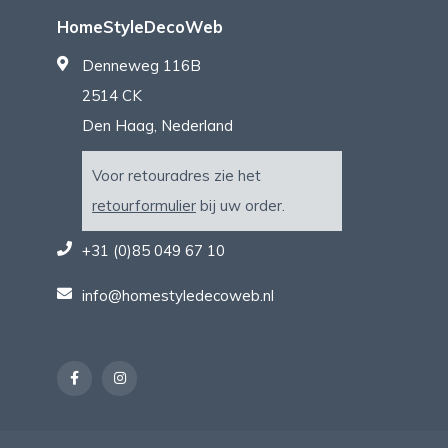
HomeStyleDecoWeb
Denneweg 116B
2514 CK
Den Haag, Nederland
Voor retouradres zie het
retourformulier
bij uw order.
+31 (0)85 049 67 10
info@homestyledecoweb.nl