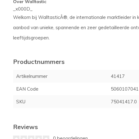
Over Walltastic
_x000D_
Welkom bij WalltasticÂ®, de internationale marktleider in
aanbod van unieke, spannende en zeer gedetailleerde ontwer
leeftijdsgroepen.
Productnummers
Artikelnummer
41417
EAN Code
5060107041
SKU
75041417.0
Reviews
0 beoordelingen