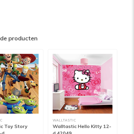
rde producten
IC
WALLTASTIC
WAL
ic Toy Story
Walltastic Hello Kitty 12-
Wal
-d
d 42049
ro