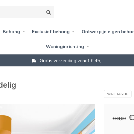
Behang
Exclusief behang
Ontwerp je eigen beha
Woninginrichting
Gratis verzending vanaf € 45,-
delig
WALLTASTIC
€
€69,00