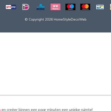
© Copyright 2026 HomeStyleDecoWeb
n
en creëer binnen een paar minuten een unieke ruimte!