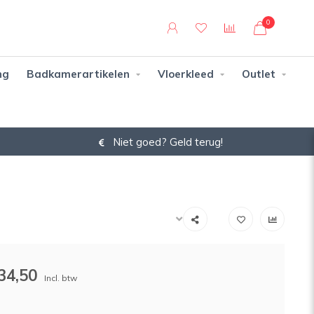
0
ng
Badkamerartikelen
Vloerkleed
Outlet
Niet goed? Geld terug!
34,50
Incl. btw