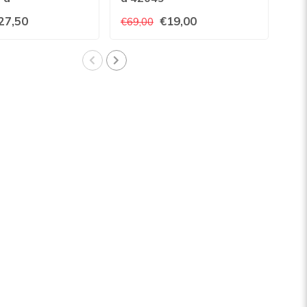
27,50
€19,00
€69,00
€79