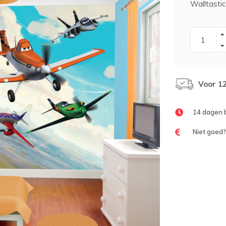
Walltasti
Voor 1
14 dagen 
Niet goed?