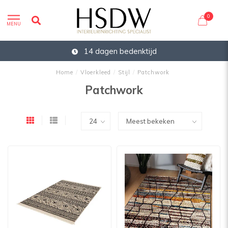
0
MENU
14 dagen bedenktijd
Home
/
Vloerkleed
/
Stijl
/
Patchwork
Patchwork