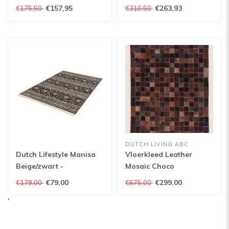
Viscose - Vloerkleed -
Multicolor
€157,95
€263,93
€175,50
€310,50
Multicolor
DUTCH LIVING ABC
Dutch Lifestyle Manisa
Vloerkleed Leather
Beige/zwart -
Mosaic Choco
Polypropyleen/Katoen/Polyester
verkrijgbaar in
€79,00
€299,00
€179,00
€675,00
- Vloerkleed -
verschillende
'
Beige/zwart
afmetingen