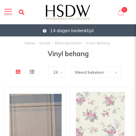
0
MENU
14 dagen bedenktijd
Home
/
Outlet
/
Behangsoorten
/
Vinyl behang
Vinyl behang