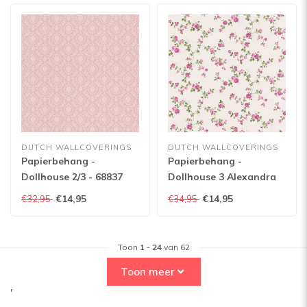
DUTCH WALLCOVERINGS
DUTCH WALLCOVERINGS
Papierbehang -
Papierbehang -
Dollhouse 2/3 - 68837
Dollhouse 3 Alexandra
Trail paars - 22145
€14,95
€14,95
€32,95
€34,95
Toon
1
-
24
van 62
Toon meer
'