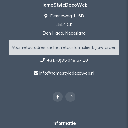
HomeStyleDecoWeb
Denneweg 116B
2514 CK
Den Haag, Nederland
Voor retouradres zie het
retourformulier
bij uw order.
+31 (0)85 049 67 10
info@homestyledecoweb.nl
Informatie