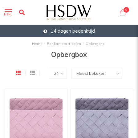
0
MENU
14 dagen bedenktijd
Home
/
Badkamerartikelen
/
Opbergbox
Opbergbox