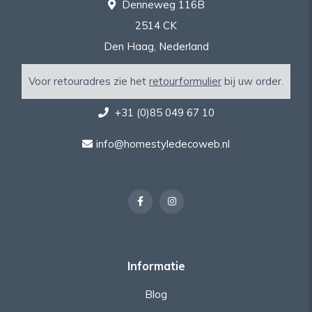
Denneweg 116B
2514 CK
Den Haag, Nederland
Voor retouradres zie het
retourformulier
bij uw order.
+31 (0)85 049 67 10
info@homestyledecoweb.nl
Informatie
Blog