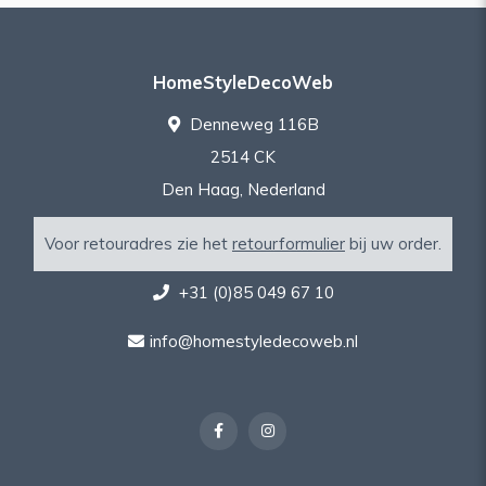
HomeStyleDecoWeb
Denneweg 116B
2514 CK
Den Haag, Nederland
Voor retouradres zie het
retourformulier
bij uw order.
+31 (0)85 049 67 10
info@homestyledecoweb.nl