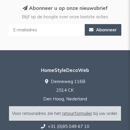
Abonneer u op onze nieuwsbrief
Blijf op de hoogte over onze laatste acties
Abonneer
HomeStyleDecoWeb
Denneweg 116B
2514 CK
Den Haag, Nederland
Voor retouradres zie het
retourformulier
bij uw order.
+31 (0)85 049 67 10