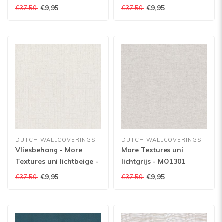
MO1206
MO1201
€9,95
€9,95
€37,50
€37,50
DUTCH WALLCOVERINGS
DUTCH WALLCOVERINGS
Vliesbehang - More
More Textures uni
Textures uni lichtbeige -
lichtgrijs - MO1301
MO1204
€9,95
€9,95
€37,50
€37,50