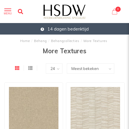
0
MENU
14 dagen bedenktijd
Home
/
Behang
/
Behangcollecties
/
More Textures
More Textures