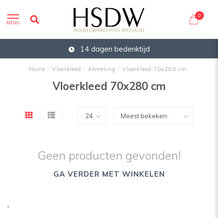
0
MENU
14 dagen bedenktijd
Home
/
Vloerkleed
/
Afmeting
/
Vloerkleed 70x280 cm
Vloerkleed 70x280 cm
Geen producten gevonden!
GA VERDER MET WINKELEN
'