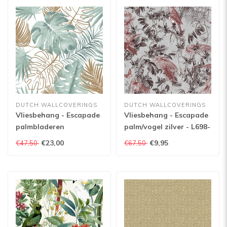
DUTCH WALLCOVERINGS
DUTCH WALLCOVERINGS
Vliesbehang - Escapade
Vliesbehang - Escapade
palmbladeren
palm/vogel zilver - L698-
groen/goud - L604-04
08
€23,00
€9,95
€47,50
€67,50