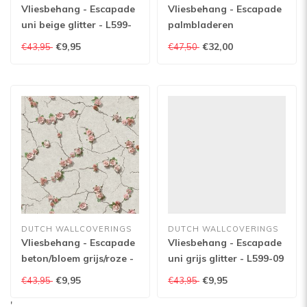
Vliesbehang - Escapade
Vliesbehang - Escapade
uni beige glitter - L599-
palmbladeren
07
blauw/zilver - L604-01
€9,95
€32,00
€43,95
€47,50
DUTCH WALLCOVERINGS
DUTCH WALLCOVERINGS
Vliesbehang - Escapade
Vliesbehang - Escapade
beton/bloem grijs/roze -
uni grijs glitter - L599-09
L787-08
€9,95
€9,95
€43,95
€43,95
'