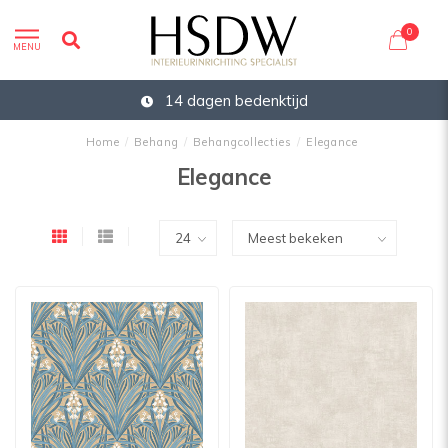
0
MENU
14 dagen bedenktijd
Home
/
Behang
/
Behangcollecties
/
Elegance
Elegance