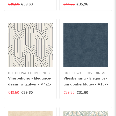
19
M629-01
€39,60
€35,96
€49,50
€44,95
DUTCH WALLCOVERINGS
DUTCH WALLCOVERINGS
Vliesbehang - Elegance-
Vliesbehang - Elegance-
dessin wit/zilver - M421-
uni donkerblauw - A137-
29
11
€39,60
€31,60
€49,50
€39,50