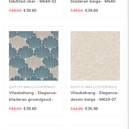
tak/blad oker - M644-02
bladeren beige - M640-
19
€39,60
€39,60
€49,50
€49,50
DUTCH WALLCOVERINGS
DUTCH WALLCOVERINGS
Vliesbehang - Elegance-
Vliesbehang - Elegance-
bladeren groen/goud -
dessin beige - M629-07
M640-04
€39,60
€35,96
€49,50
€44,95