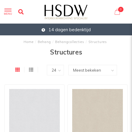
0
MENU
14 dagen bedenktijd
Home
/
Behang
/
Behangcollecties
/
Structures
Structures