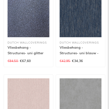
DUTCH WALLCOVERINGS
DUTCH WALLCOVERINGS
Vliesbehang -
Vliesbehang -
Structures- uni glitter
Structures- uni blauw -
d.blauw - M415-01
A141-01
€67,60
€34,36
€84,50
€42,95