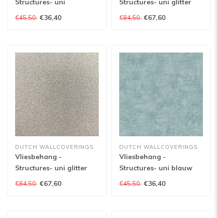
Structures- uni
Structures- uni glitter
lichtgroen - M550-04
zwart - M415-09
€36,40
€67,60
€45,50
€84,50
DUTCH WALLCOVERINGS
DUTCH WALLCOVERINGS
Vliesbehang -
Vliesbehang -
Structures- uni glitter
Structures- uni blauw
goud - M415-07
glitter - A137-01
€67,60
€36,40
€84,50
€45,50