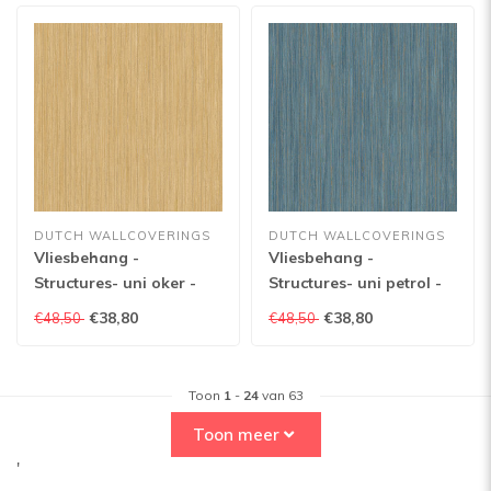
DUTCH WALLCOVERINGS
DUTCH WALLCOVERINGS
Vliesbehang -
Vliesbehang -
Structures- uni oker -
Structures- uni petrol -
M554-02
M554-01
€38,80
€38,80
€48,50
€48,50
Toon
1
-
24
van 63
Toon meer
'