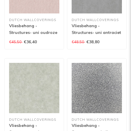
DUTCH WALLCOVERINGS
DUTCH WALLCOVERINGS
Vliesbehang -
Vliesbehang -
Structures- uni oudroze
Structures- uni antraciet
- M553-03
glitter - M552-19
€36,40
€38,80
€45,50
€48,50
DUTCH WALLCOVERINGS
DUTCH WALLCOVERINGS
Vliesbehang -
Vliesbehang -