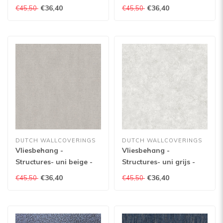
blauwgrijs - M550-01
glitter - A137-04
€36,40
€36,40
€45,50
€45,50
DUTCH WALLCOVERINGS
DUTCH WALLCOVERINGS
Vliesbehang -
Vliesbehang -
Structures- uni beige -
Structures- uni grijs -
M551-29
M550-00
€36,40
€36,40
€45,50
€45,50