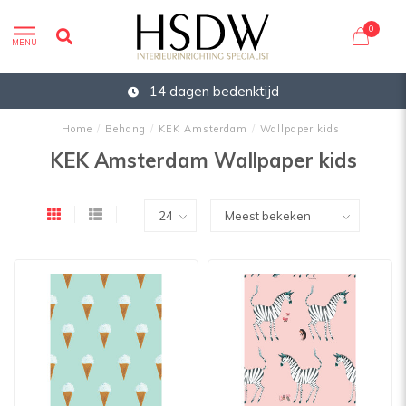
0
MENU
14 dagen bedenktijd
Home
/
Behang
/
KEK Amsterdam
/
Wallpaper kids
KEK Amsterdam Wallpaper kids