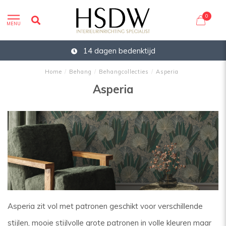
0
MENU
14 dagen bedenktijd
Home
/
Behang
/
Behangcollecties
/
Asperia
Asperia
Asperia zit vol met patronen geschikt voor verschillende
stijlen, mooie stijlvolle grote patronen in volle kleuren maar