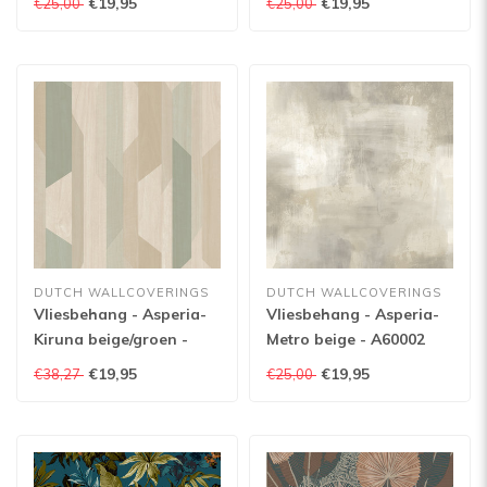
€19,95
€19,95
€25,00
€25,00
A54801
DUTCH WALLCOVERINGS
DUTCH WALLCOVERINGS
Vliesbehang - Asperia-
Vliesbehang - Asperia-
Kiruna beige/groen -
Metro beige - A60002
A57001
€19,95
€19,95
€38,27
€25,00