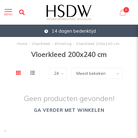
0
MENU
14 dagen bedenktijd
Home
/
Vloerkleed
/
Afmeting
/
Vloerkleed 200x240 cm
Vloerkleed 200x240 cm
Geen producten gevonden!
GA VERDER MET WINKELEN
'