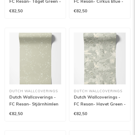
FC Resan- Tåget Green -
FC Resan- Cirkus Blue -
29029
29028
€82,50
€82,50
DUTCH WALLCOVERINGS
DUTCH WALLCOVERINGS
Dutch Wallcoverings -
Dutch Wallcoverings -
FC Resan- Stjärnhimlen
FC Resan- Havet Green -
Light green - 29021
29017
€82,50
€82,50