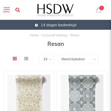
0
MENU
14 dagen bedenktijd
Home
/
Exclusief behang
/
Resan
Resan