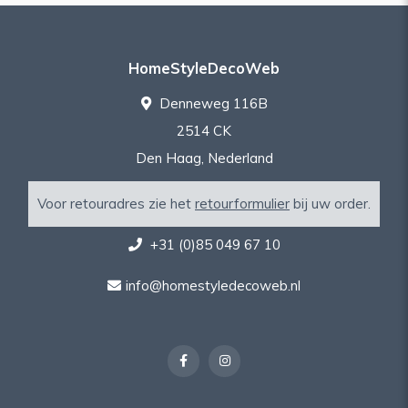
HomeStyleDecoWeb
Denneweg 116B
2514 CK
Den Haag, Nederland
Voor retouradres zie het
retourformulier
bij uw order.
+31 (0)85 049 67 10
info@homestyledecoweb.nl