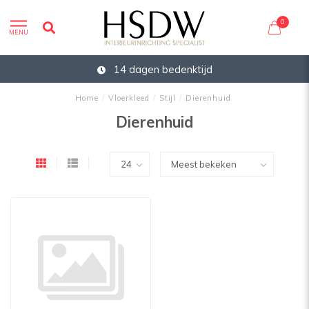
0
MENU
14 dagen bedenktijd
Home
/
Vloerkleed
/
Stijl
/
Dierenhuid
Dierenhuid