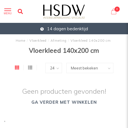
0
MENU
14 dagen bedenktijd
Home
/
Vloerkleed
/
Afmeting
/
Vloerkleed 140x200 cm
Vloerkleed 140x200 cm
Geen producten gevonden!
GA VERDER MET WINKELEN
'