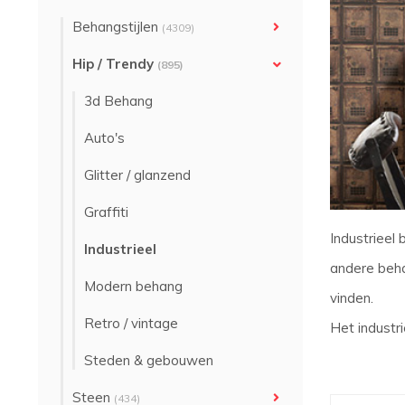
Behangstijlen
(4309)
Hip / Trendy
(895)
3d Behang
Auto's
Glitter / glanzend
Graffiti
Industrieel
Industrieel
andere beha
Modern behang
vinden.
Retro / vintage
Het industr
Steden & gebouwen
Steen
(434)