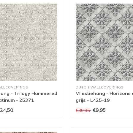
ALLCOVERINGS
DUTCH WALLCOVERINGS
hang - Trilogy Hammered
Vliesbehang - Horizons 
atinum - 25371
grijs - L425-19
24,50
€9,95
€39,95