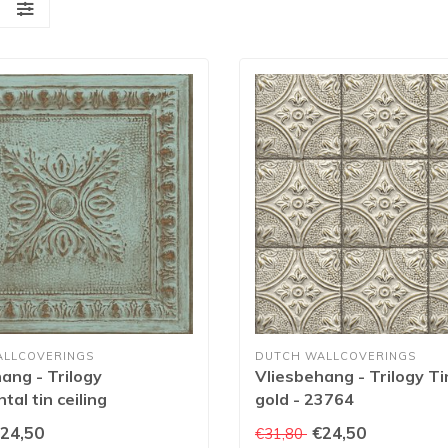
S
ALLCOVERINGS
DUTCH WALLCOVERINGS
ang - Trilogy
Vliesbehang - Trilogy Tin
al tin ceiling
gold - 23764
e/copper - 24032
24,50
€24,50
€31,80