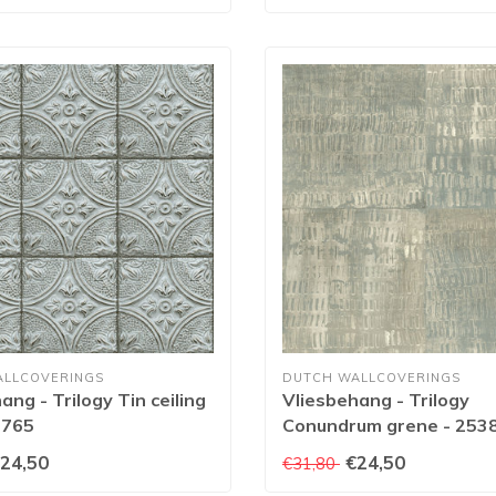
ALLCOVERINGS
DUTCH WALLCOVERINGS
ang - Trilogy Tin ceiling
Vliesbehang - Trilogy
3765
Conundrum grene - 253
24,50
€24,50
€31,80