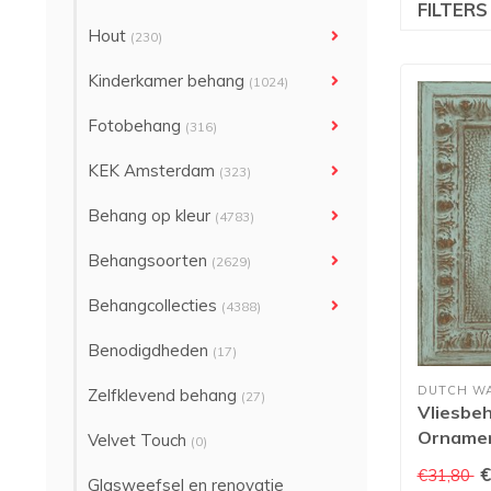
FILTER
Hout
(230)
Kinderkamer behang
(1024)
Fotobehang
(316)
KEK Amsterdam
(323)
Behang op kleur
(4783)
Behangsoorten
(2629)
Behangcollecties
(4388)
Benodigdheden
(17)
DUTCH W
Zelfklevend behang
(27)
Vliesbeh
Ornament
Velvet Touch
(0)
turquois
€
€31,80
Glasweefsel en renovatie