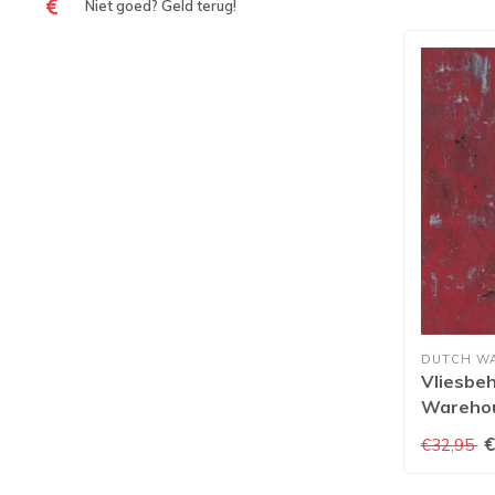
Niet goed? Geld terug!
DUTCH W
Vliesbe
Warehou
EW3503
€
€32,95