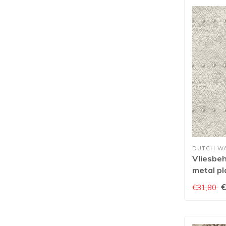
DUTCH W
Vliesbe
metal pl
€
€31,80