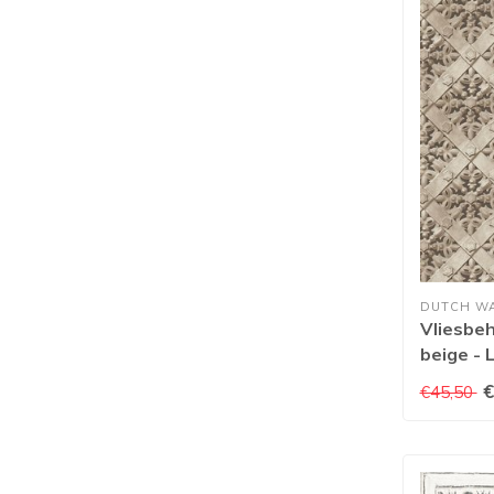
DUTCH W
Vliesbeh
beige - 
€
€45,50