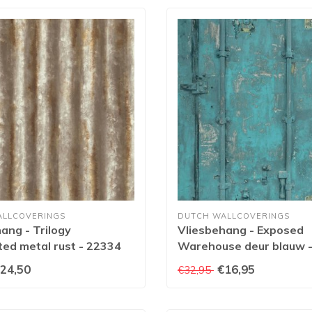
ALLCOVERINGS
DUTCH WALLCOVERINGS
ang - Trilogy
Vliesbehang - Exposed
ed metal rust - 22334
Warehouse deur blauw 
EW3201
24,50
€16,95
€32,95