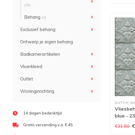
(35)
Behang
(0)
Exclusief behang
Ontwerp je eigen behang
Badkamerartikelen
Vloerkleed
Outlet
Woninginrichting
DUTCH W
Vliesbeh
14 dagen bedenktijd
blue - 2
Gratis verzending v.a. € 45
€
€31,80