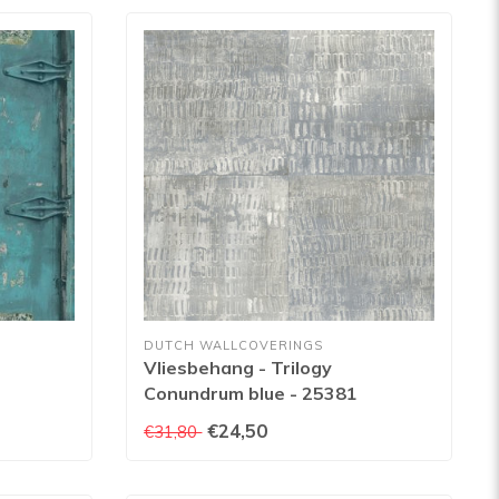
DUTCH WALLCOVERINGS
Vliesbehang - Trilogy
-
Conundrum blue - 25381
€24,50
€31,80