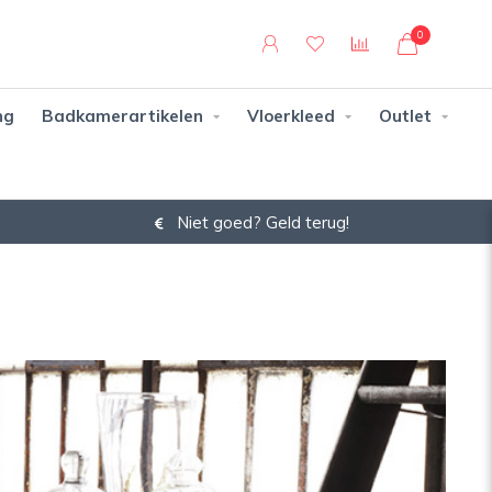
0
ng
Badkamerartikelen
Vloerkleed
Outlet
Niet goed? Geld terug!