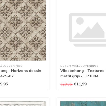
ALLCOVERINGS
DUTCH WALLCOVERINGS
ang - Horizons dessin
Vliesbehang - Textured 
L425-07
metal grijs - TP3004
9,95
€11,99
€29,95