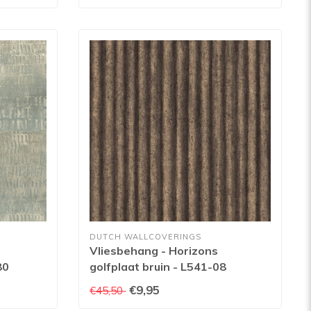
DUTCH WALLCOVERINGS
Vliesbehang - Horizons
80
golfplaat bruin - L541-08
€9,95
€45,50