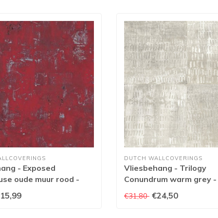
ALLCOVERINGS
DUTCH WALLCOVERINGS
hang - Exposed
Vliesbehang - Trilogy
se oude muur rood -
Conundrum warm grey -
15,99
€24,50
€31,80