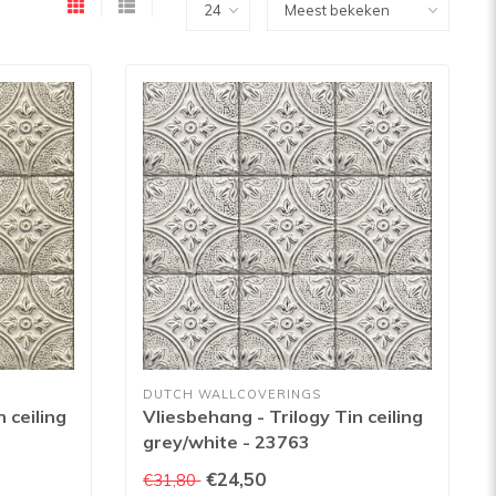
DUTCH WALLCOVERINGS
 ceiling
Vliesbehang - Trilogy Tin ceiling
grey/white - 23763
€24,50
€31,80