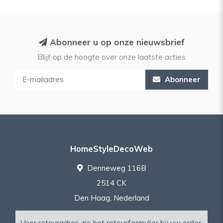
Abonneer u op onze nieuwsbrief
Blijf op de hoogte over onze laatste acties
Abonneer
HomeStyleDecoWeb
Denneweg 116B
2514 CK
Den Haag, Nederland
Voor retouradres zie het
retourformulier
bij uw order.