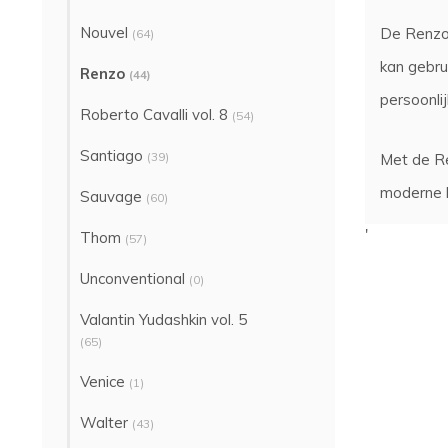
Nouvel
De Renzo 
(64)
kan gebru
Renzo
(44)
persoonlij
Roberto Cavalli vol. 8
(54)
Santiago
(39)
Met de Re
moderne 
Sauvage
(60)
'
Thom
(57)
Unconventional
(0)
Valantin Yudashkin vol. 5
(65)
Venice
(1)
Walter
(43)