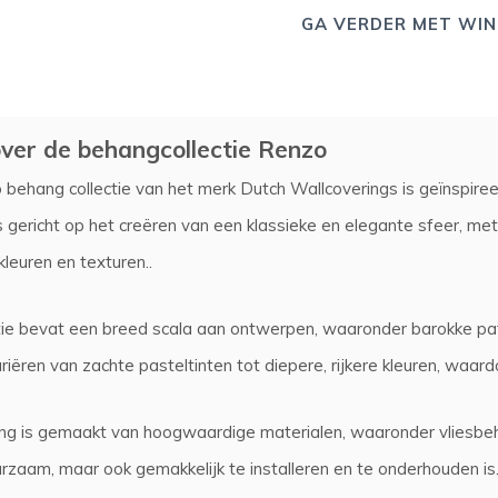
GA VERDER MET WIN
ver de behangcollectie Renzo
behang collectie van het merk Dutch Wallcoverings is geïnspire
 is gericht op het creëren van een klassieke en elegante sfeer, 
leuren en texturen..
tie bevat een breed scala aan ontwerpen, waaronder barokke pa
riëren van zachte pasteltinten tot diepere, rijkere kleuren, waardoor
g is gemaakt van hoogwaardige materialen, waaronder vliesbeha
urzaam, maar ook gemakkelijk te installeren en te onderhouden is.