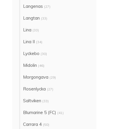
Langenas
(27)
Langtan
(33)
Lina
(33)
Lina II
(34)
Lyckebo
(30)
Midolin
(46)
Morgongava
(29)
Rosenlycka
(27)
Saltviken
(33)
Blumarine 5 (FC)
(41)
Carrara 4
(50)