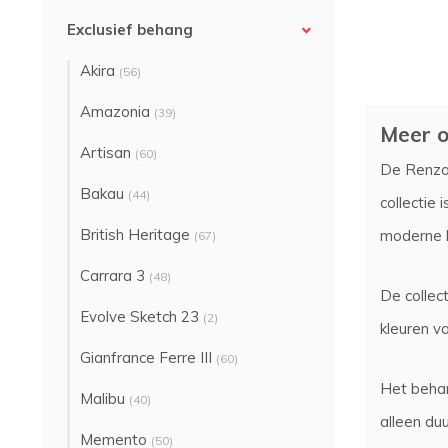
Exclusief behang
Akira
(56)
Amazonia
(39)
Meer o
Artisan
(60)
De Renzo 
Bakau
(44)
collectie
British Heritage
moderne k
(67)
Carrara 3
(48)
De collec
Evolve Sketch 23
(2)
kleuren va
Gianfrance Ferre III
(60)
Het behan
Malibu
(40)
alleen du
Memento
(50)