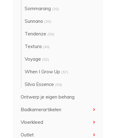
Sommarang
(30)
Sunnano
(30)
Tendenze
(50)
Textura
(40)
Voyage
(52)
When I Grow Up
(57)
Silva Essence
(59)
Ontwerp je eigen behang
Badkamerartikelen
Vloerkleed
Outlet