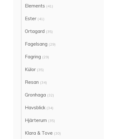
Elements
(41)
Ester
(41)
Ortagard
(35)
Fagelsang
(29)
Fagring
(29)
Külor
(35)
Resan
(34)
Gronhaga
(32)
Havsblick
(34)
Hjärterum
(35)
Klara & Tove
(30)