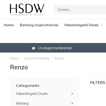
Home
Behang inspiratietool
Vakantiegeld Deals
14 dagen bedenktijd
Home
/
Exclusief behang
/
Renzo
Renzo
FILTER
Categorieën
Vakantiegeld Deals
Behang