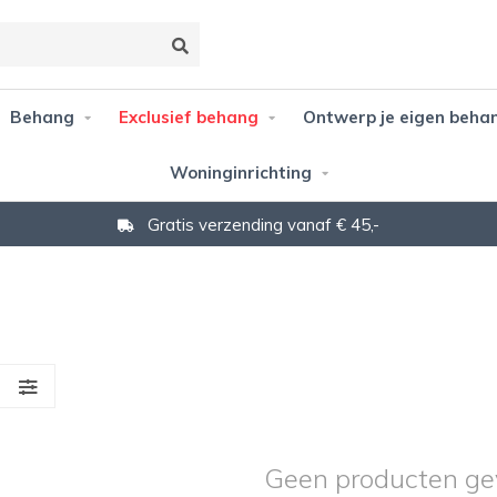
Behang
Exclusief behang
Ontwerp je eigen beha
Woninginrichting
Gratis verzending vanaf € 45,-
S
Geen producten ge