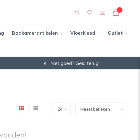
0
ng
Badkamerartikelen
Vloerkleed
Outlet
Niet goed? Geld terug!
vonden!