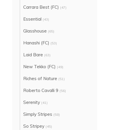
Carrara Best (FC)
(47)
Essential
(43)
Glasshouse
(65)
Hanashi (FC)
(53)
Laid Bare
(63)
New Tekko (FC)
(49)
Riches of Nature
(51)
Roberto Cavalli 9
(56)
Serenity
(41)
Simply Stripes
(58)
So Stripey
(45)