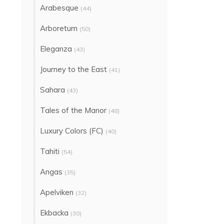
Arabesque
(44)
Arboretum
(50)
Eleganza
(43)
Journey to the East
(41)
Sahara
(43)
Tales of the Manor
(48)
Luxury Colors (FC)
(40)
Tahiti
(54)
Angas
(35)
Apelviken
(32)
Ekbacka
(30)