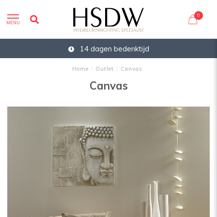
0
MENU
14 dagen bedenktijd
Home
/
Outlet
/
Canvas
Canvas