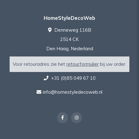
HomeStyleDecoWeb
Denneweg 116B
2514 CK
Den Haag, Nederland
Voor retouradres zie het
retourformulier
bij uw order.
+31 (0)85 049 67 10
info@homestyledecoweb.nl