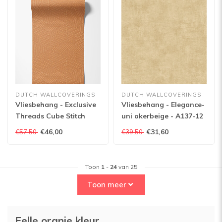
DUTCH WALLCOVERINGS
DUTCH WALLCOVERINGS
Vliesbehang - Exclusive
Vliesbehang - Elegance-
Threads Cube Stitch
uni okerbeige - A137-12
Orang - TP422957
€46,00
€31,60
€57,50
€39,50
Toon
1
-
24
van 25
Toon meer
Felle oranje kleur