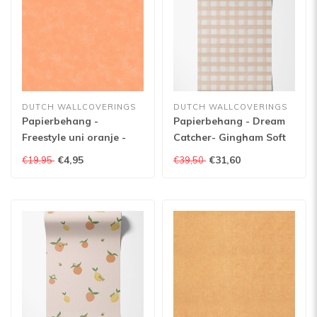
DUTCH WALLCOVERINGS
DUTCH WALLCOVERINGS
Papierbehang -
Papierbehang - Dream
Freestyle uni oranje -
Catcher- Gingham Soft
8699-ET
Coral - 13292
€4,95
€31,60
€19,95
€39,50