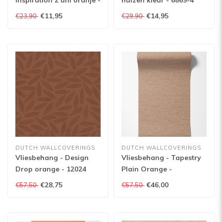
Inspiration 2 uni oranje -
huizen kleur - 6869-4
374-10
€11,95
€14,95
€23,90
€29,90
DUTCH WALLCOVERINGS
DUTCH WALLCOVERINGS
Vliesbehang - Design
Vliesbehang - Tapestry
Drop orange - 12024
Plain Orange -
TP422405
€28,75
€46,00
€57,50
€57,50