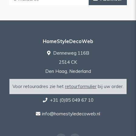
HomeStyleDecoWeb
Denneweg 116B
2514 CK
Den Haag, Nederland
Voor retouradres zie het
retourformulier
bij uw order.
+31 (0)85 049 67 10
info@homestyledecoweb.nl