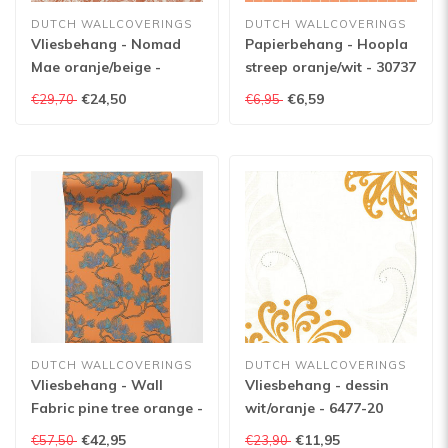
DUTCH WALLCOVERINGS
DUTCH WALLCOVERINGS
Vliesbehang - Nomad
Papierbehang - Hoopla
Mae oranje/beige -
streep oranje/wit - 30737
171804
€24,50
€6,59
€29,70
€6,95
DUTCH WALLCOVERINGS
DUTCH WALLCOVERINGS
Vliesbehang - Wall
Vliesbehang - dessin
Fabric pine tree orange -
wit/oranje - 6477-20
WF121016
€42,95
€11,95
€57,50
€23,90