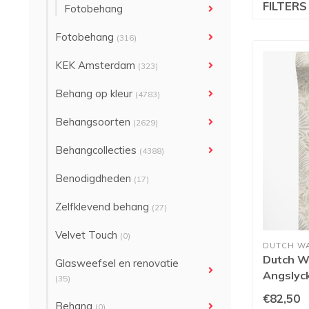
FILTER
Fotobehang
Fotobehang
(316)
KEK Amsterdam
(323)
Behang op kleur
(4783)
Behangsoorten
(2629)
Behangcollecties
(4388)
Benodigdheden
(17)
Zelfklevend behang
(27)
Velvet Touch
(0)
DUTCH W
Dutch Wa
Glasweefsel en renovatie
Angslyc
(35)
€82,50
Behang
(0)