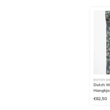
DUTCH W
Dutch Wa
Hangbjor
€82,50