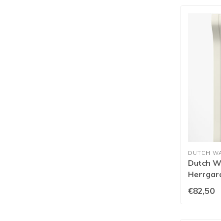
DUTCH W
Dutch Wa
Herrgard
€82,50