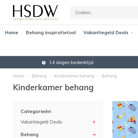
Home
Behang inspiratietool
Vakantiegeld Deals
14 dagen bedenktijd
Home
/
Behang
/
Kinderkamer behang
/
Behang
Kinderkamer behang
Categorieën
Vakantiegeld Deals
Behang