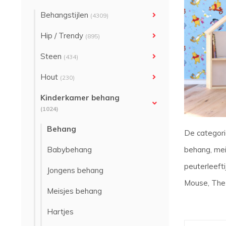
Behangstijlen
(4309)
Hip / Trendy
(895)
Steen
(434)
Hout
(230)
Kinderkamer behang
(1024)
Behang
De categori
behang, mei
Babybehang
peuterleefti
Jongens behang
Mouse, The L
Meisjes behang
Hartjes