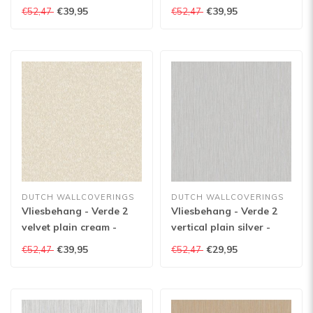
VD219164
€39,95
€39,95
€52,47
€52,47
DUTCH WALLCOVERINGS
DUTCH WALLCOVERINGS
Vliesbehang - Verde 2
Vliesbehang - Verde 2
velvet plain cream -
vertical plain silver -
VD219160
VD219134
€39,95
€29,95
€52,47
€52,47