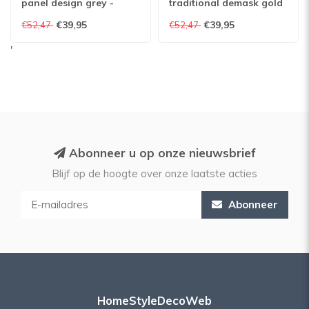
panel design grey -
traditional demask gold
VD219141
- VD219173
€39,95
€39,95
€52,47
€52,47
'
Abonneer u op onze nieuwsbrief
Blijf op de hoogte over onze laatste acties
Abonneer
HomeStyleDecoWeb