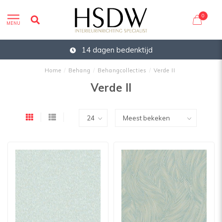
0
MENU
14 dagen bedenktijd
Home
/
Behang
/
Behangcollecties
/
Verde II
Verde II