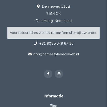
Denneweg 116B
2514 CK
Den Haag, Nederland
Voor retouradres zie het
retourformulier
bij uw order.
+31 (0)85 049 67 10
info@homestyledecoweb.nl
Informatie
Blog