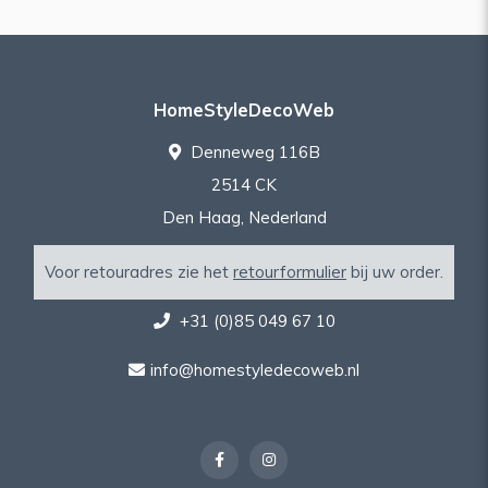
HomeStyleDecoWeb
Denneweg 116B
2514 CK
Den Haag, Nederland
Voor retouradres zie het
retourformulier
bij uw order.
+31 (0)85 049 67 10
info@homestyledecoweb.nl