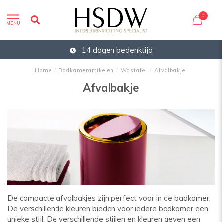
0
MENU
14 dagen bedenktijd
Home
/
Badkamerartikelen
/
Wastafel
/
Afvalbakje
Afvalbakje
De compacte afvalbakjes zijn perfect voor in de badkamer.
De verschillende kleuren bieden voor iedere badkamer een
unieke stijl. De verschillende stijlen en kleuren geven een