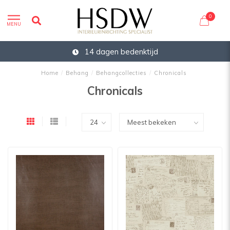
0
MENU
14 dagen bedenktijd
Home
/
Behang
/
Behangcollecties
/
Chronicals
Chronicals