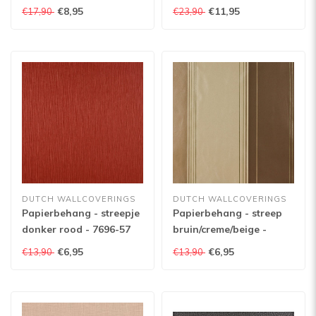
€8,95
€11,95
€17,90
€23,90
DUTCH WALLCOVERINGS
DUTCH WALLCOVERINGS
Papierbehang - streepje
Papierbehang - streep
donker rood - 7696-57
bruin/creme/beige -
4049-02
€6,95
€6,95
€13,90
€13,90