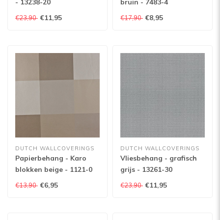
- 13238-20
bruin - 7483-4
€11,95
€8,95
€23,90
€17,90
DUTCH WALLCOVERINGS
DUTCH WALLCOVERINGS
Papierbehang - Karo
Vliesbehang - grafisch
blokken beige - 1121-0
grijs - 13261-30
€6,95
€11,95
€13,90
€23,90