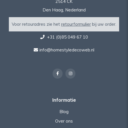
2514 CK
Den Haag, Nederland
Voor retouradres zie het
retourformulier
bij uw order.
+31 (0)85 049 67 10
info@homestyledecoweb.nl
Informatie
Blog
Over ons