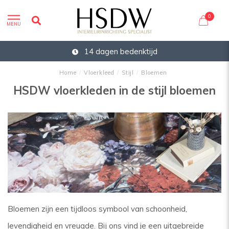
0
MENU
14 dagen bedenktijd
Home
/
Vloerkleed
/
Stijl
/
Bloemen
HSDW vloerkleden in de stijl bloemen
Bloemen zijn een tijdloos symbool van schoonheid,
levendigheid en vreugde. Bij ons vind je een uitgebreide