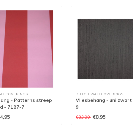
ALLCOVERINGS
DUTCH WALLCOVERINGS
ang - Patterns streep
Vliesbehang - uni zwart
d - 7187-7
9
4,95
€8,95
€33,90