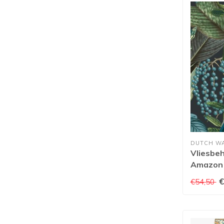
DUTCH W
Vliesbeh
Amazon 
JF2202
€
€54,50