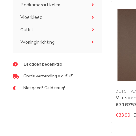
Badkamerartikelen
Vloerkleed
Outlet
Woninginrichting
14 dagen bedenktijd
Gratis verzending v.a. € 45
Niet goed? Geld terug!
DUTCH W
Vliesbeh
671675
€
€33,90