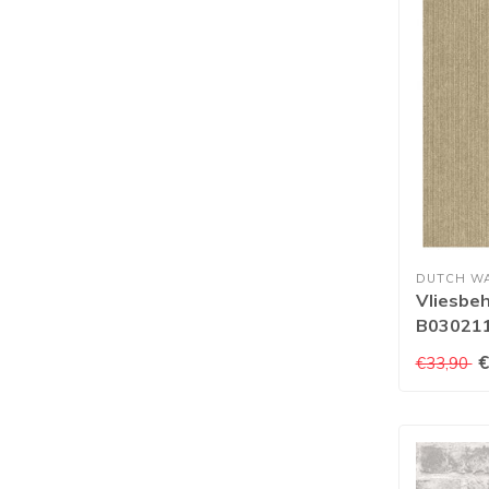
DUTCH W
Vliesbeh
B03021
€
€33,90