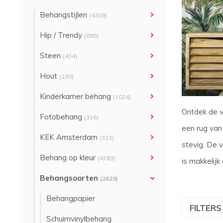
Behangstijlen
(4309)
Hip / Trendy
(895)
Steen
(434)
Hout
(230)
Kinderkamer behang
(1024)
Ontdek de v
Fotobehang
(316)
een rug van 
KEK Amsterdam
(323)
stevig. De v
Behang op kleur
(4783)
is makkelijk
Behangsoorten
(2629)
Behangpapier
FILTER
Schuimvinylbehang