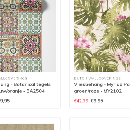
ALLCOVERINGS
DUTCH WALLCOVERINGS
ang - Botanical tegels
Vliesbehang - Myriad Pa
auw/oranje - BA2504
groen/roze - MY2102
9,95
€9,95
€42,95