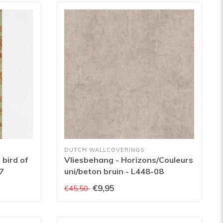
DUTCH WALLCOVERINGS
 bird of
Vliesbehang - Horizons/Couleurs
7
uni/beton bruin - L448-08
€9,95
€45,50