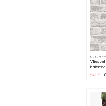
DUTCH W
Vliesbe
baksteen
€
€42,50