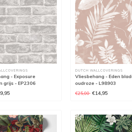
ALLCOVERINGS
DUTCH WALLCOVERINGS
hang - Exposure
Vliesbehang - Eden bla
 grijs - EP2306
oudroze - L98903
9,95
€14,95
€25,00