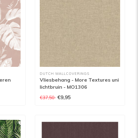
DUTCH WALLCOVERINGS
deren
Vliesbehang - More Textures uni
lichtbruin - MO1306
€9,95
€37,50