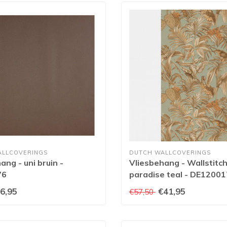
ALLCOVERINGS
DUTCH WALLCOVERINGS
ang - uni bruin -
Vliesbehang - Wallstitch
76
paradise teal - DE12001
6,95
€41,95
€57,50