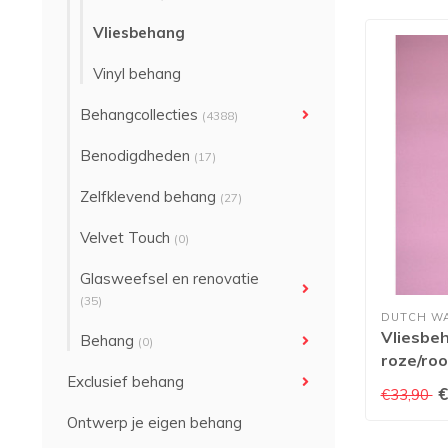
Vliesbehang
Vinyl behang
Behangcollecties
(4388)
Benodigdheden
(17)
Zelfklevend behang
(27)
Velvet Touch
(0)
Glasweefsel en renovatie
(35)
DUTCH W
Vliesbeh
Behang
(0)
roze/roo
Exclusief behang
€
€33,90
Ontwerp je eigen behang