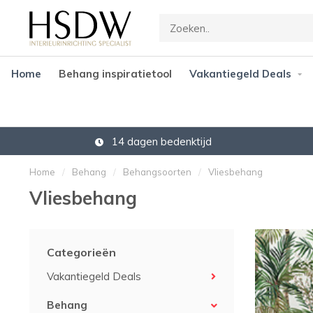
Home
Behang inspiratietool
Vakantiegeld Deals
14 dagen bedenktijd
Home
/
Behang
/
Behangsoorten
/
Vliesbehang
Vliesbehang
Categorieën
Vakantiegeld Deals
Behang