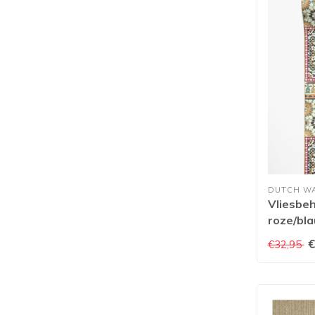
DUTCH W
Vliesbeh
roze/bl
€
€32,95