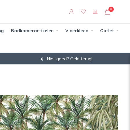
0
ng
Badkamerartikelen
Vloerkleed
Outlet
Niet goed? Geld terug!