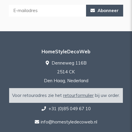
Abonneer
HomeStyleDecoWeb
Denneweg 116B
2514 CK
Den Haag, Nederland
Voor retouradres zie het
retourformulier
bij uw order.
+31 (0)85 049 67 10
info@homestyledecoweb.nl