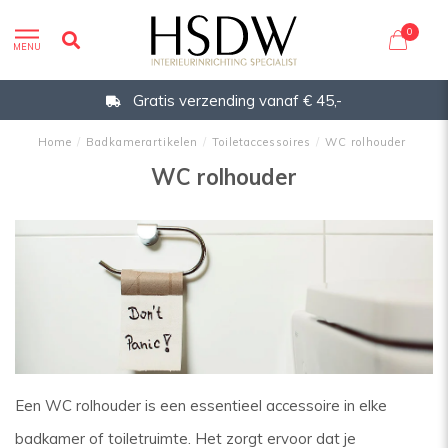
0
MENU
Gratis verzending vanaf € 45,-
Home
/
Badkamerartikelen
/
Toiletaccessoires
/
WC rolhouder
WC rolhouder
Een WC rolhouder is een essentieel accessoire in elke
badkamer of toiletruimte. Het zorgt ervoor dat je