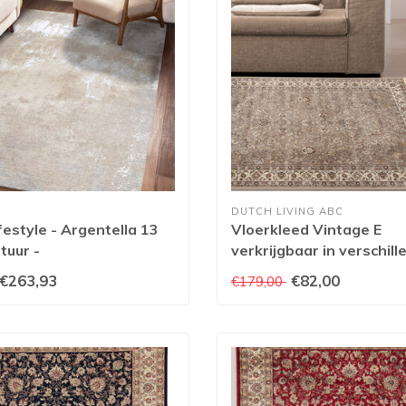
DUTCH LIVING ABC
festyle - Argentella 13
Vloerkleed Vintage E
tuur -
verkrijgbaar in verschil
oen/Viscose -
afmetingen
€263,93
€82,00
€179,00
ed - Beige