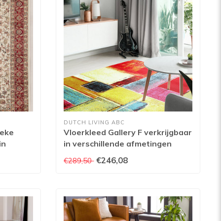
DUTCH LIVING ABC
reke
Vloerkleed Gallery F verkrijgbaar
in
in verschillende afmetingen
n
€246,08
€289,50