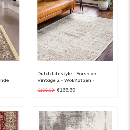
Dutch Lifestyle - Farshian
lende
Vintage 2 - Wol/Katoen -
Vloerkleed - Beige
€166,60
€196,00