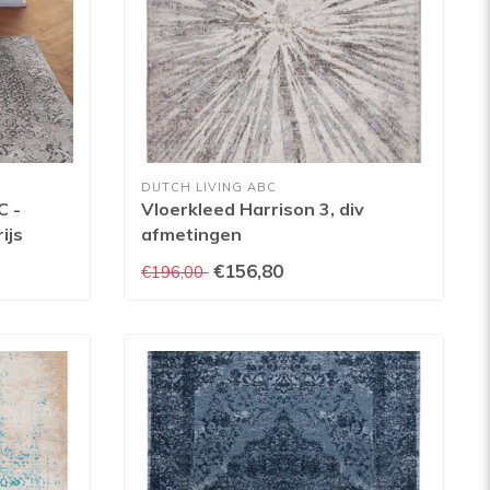
DUTCH LIVING ABC
C -
Vloerkleed Harrison 3, div
ijs
afmetingen
€156,80
€196,00