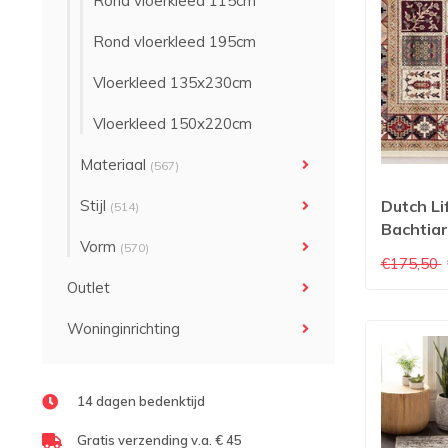
Rond vloerkleed 115cm
Rond vloerkleed 195cm
Vloerkleed 135x230cm
Vloerkleed 150x220cm
Materiaal
(567)
Stijl
Dutch Li
(514)
Bachtiar
Vorm
(570)
Vloerkle
€175,50
Outlet
Woninginrichting
14 dagen bedenktijd
Gratis verzending v.a. € 45