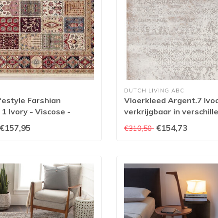
DUTCH LIVING ABC
festyle Farshian
Vloerkleed Argent.7 Ivo
 1 Ivory - Viscose -
verkrijgbaar in verschil
ed - Multicolor
afmetingen
€157,95
€154,73
€310,50