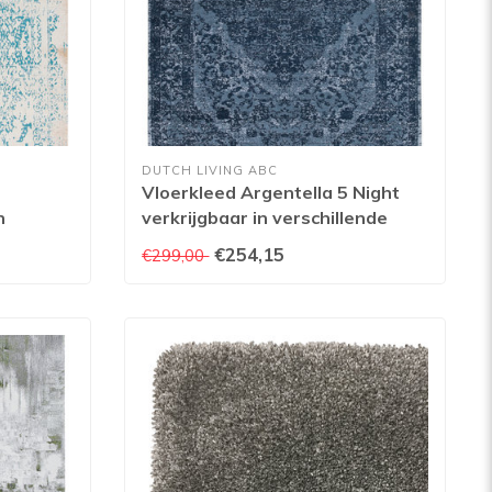
DUTCH LIVING ABC
Vloerkleed Argentella 5 Night
n
verkrijgbaar in verschillende
n
afmetingen
€254,15
€299,00