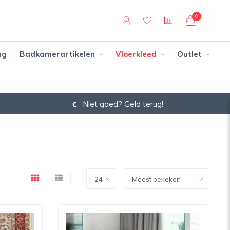
0
ng
Badkamerartikelen
Vloerkleed
Outlet
Niet goed? Geld terug!