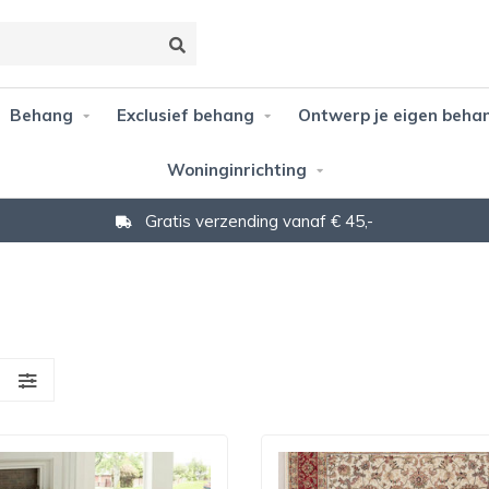
Behang
Exclusief behang
Ontwerp je eigen beha
Woninginrichting
Gratis verzending vanaf € 45,-
S