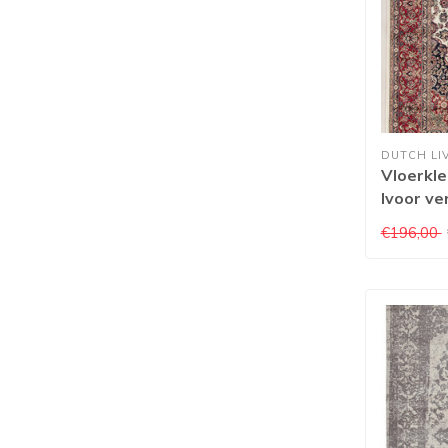
DUTCH LI
Vloerkle
Ivoor ve
verschil
€196,00