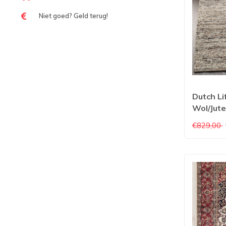
Niet goed? Geld terug!
Dutch Li
Wol/Jute
€829,00