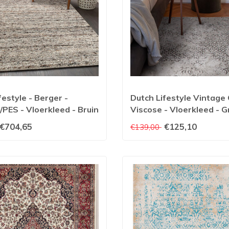
festyle - Berger -
Dutch Lifestyle Vintage 
/PES - Vloerkleed - Bruin
Viscose - Vloerkleed - Gr
€704,65
€125,10
€139,00