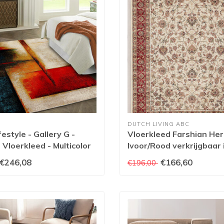
DUTCH LIVING ABC
estyle - Gallery G -
Vloerkleed Farshian He
- Vloerkleed - Multicolor
Ivoor/Rood verkrijgbaar 
verschillende afmetinge
€246,08
€166,60
€196,00