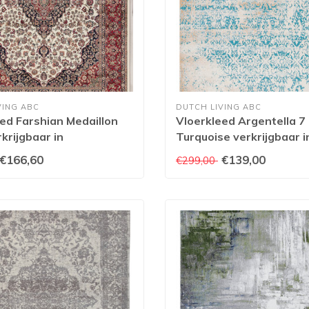
VING ABC
DUTCH LIVING ABC
ed Farshian Medaillon
Vloerkleed Argentella 7
rkrijgbaar in
Turquoise verkrijgbaar i
lende afmetingen
verschillende afmetinge
€166,60
€139,00
€299,00