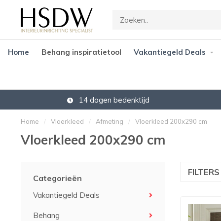
Home
Behang inspiratietool
Vakantiegeld Deals
14 dagen bedenktijd
Home
/
Vloerkleed
/
Afmeting
/
Vloerkleed 200x290 cm
Vloerkleed 200x290 cm
FILTER
Categorieën
Vakantiegeld Deals
Behang