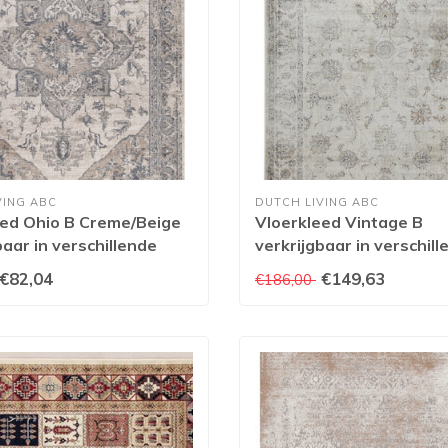
VING ABC
DUTCH LIVING ABC
eed Ohio B Creme/Beige
Vloerkleed Vintage B
baar in verschillende
verkrijgbaar in verschil
gen
afmetingen
€82,04
€149,63
€186,00