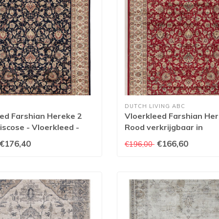
DUTCH LIVING ABC
ed Farshian Hereke 2
Vloerkleed Farshian He
iscose - Vloerkleed -
Rood verkrijgbaar in
or
verschillende afmetinge
€176,40
€166,60
€196,00