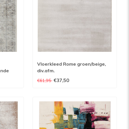
Vloerkleed Rome groen/beige,
lende
div.afm.
€37,50
€61,95