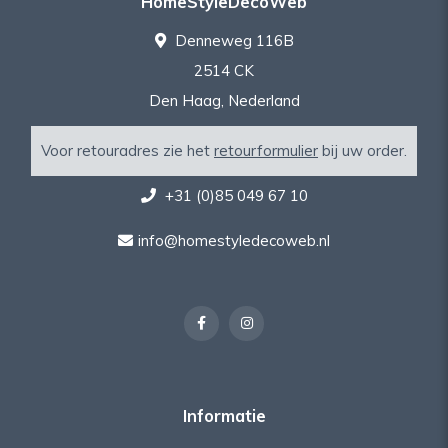
HomeStyleDecoWeb
Denneweg 116B
2514 CK
Den Haag, Nederland
Voor retouradres zie het
retourformulier
bij uw order.
+31 (0)85 049 67 10
info@homestyledecoweb.nl
Informatie