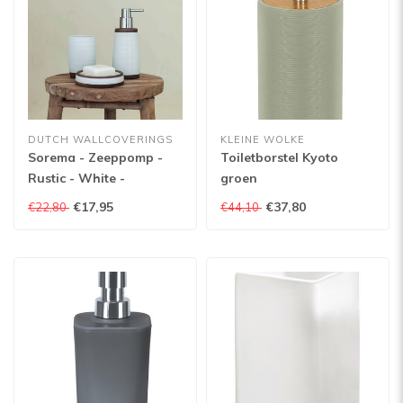
DUTCH WALLCOVERINGS
KLEINE WOLKE
Sorema - Zeeppomp -
Toiletborstel Kyoto
Rustic - White -
groen
Keramiek
€17,95
€37,80
€22,80
€44,10