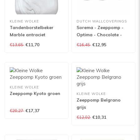
KLEINE WOLKE
DUTCH WALLCOVERINGS
Tandenborstelbeker
Sorema - Zeeppomp -
Marble antraciet
Optima - Chocolate -
Keramiek
€11,70
€12,95
€13,65
€16,45
KLEINE WOLKE
Zeeppomp Kyoto groen
KLEINE WOLKE
Zeeppomp Belgrano
grijs
€17,37
€20,27
€10,31
€12,02