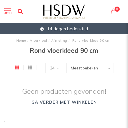
0
MENU
14 dagen bedenktijd
Home
/
Vloerkleed
/
Afmeting
/
Rond vloerkleed 90 cm
Rond vloerkleed 90 cm
Geen producten gevonden!
GA VERDER MET WINKELEN
'