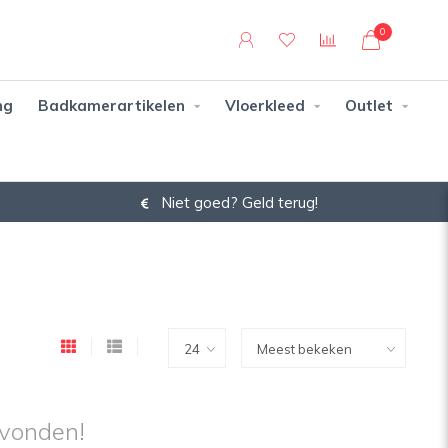
0
ng
Badkamerartikelen
Vloerkleed
Outlet
Niet goed? Geld terug!
vonden!