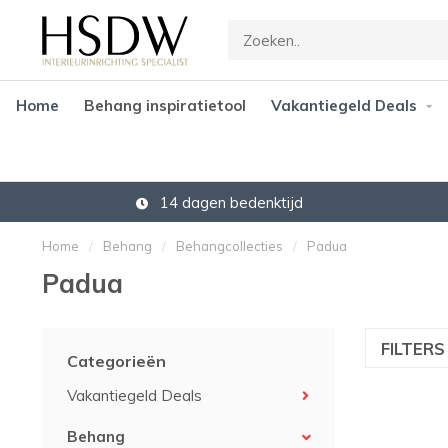
Home
Behang inspiratietool
Vakantiegeld Deals
14 dagen bedenktijd
Home
/
Behang
/
Behangcollecties
/
Padua
Padua
FILTER
Categorieën
Vakantiegeld Deals
Behang