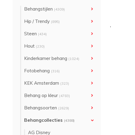
Behangstijlen
(4309)
Hip / Trendy
(895)
'
Steen
(434)
Hout
(230)
Kinderkamer behang
(1024)
Fotobehang
(316)
KEK Amsterdam
(323)
Behang op kleur
(4783)
Behangsoorten
(2629)
Behangcollecties
(4388)
AG Disney