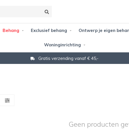
Behang
Exclusief behang
Ontwerp je eigen beha
Woninginrichting
Gratis verzending vanaf € 45,-
S
Geen producten ge