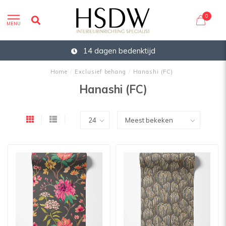
0
MENU
14 dagen bedenktijd
Home
/
Exclusief behang
/
Hanashi (FC)
Hanashi (FC)