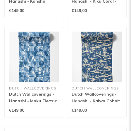
Hanashi - Kansho
Hanashi - Kiku Coral -
Lagoon - HAN50133W
HAN50129W
€149,00
€149,00
DUTCH WALLCOVERINGS
DUTCH WALLCOVERINGS
Dutch Wallcoverings -
Dutch Wallcoverings -
Hanashi - Maku Electric
Hanashi - Kaiwa Cobalt
Blue - HAN50125W
- HAN50110W
€149,00
€149,00