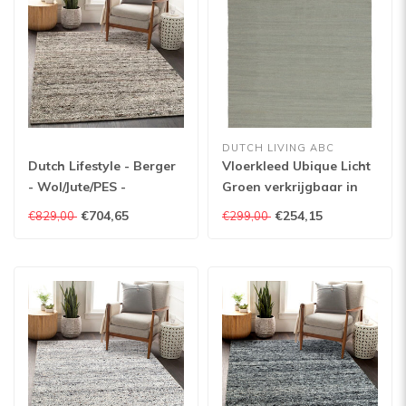
DUTCH LIVING ABC
Dutch Lifestyle - Berger
Vloerkleed Ubique Licht
- Wol/Jute/PES -
Groen verkrijgbaar in
Vloerkleed - Bruin
verschillende
€704,65
€254,15
€829,00
€299,00
afmetingen