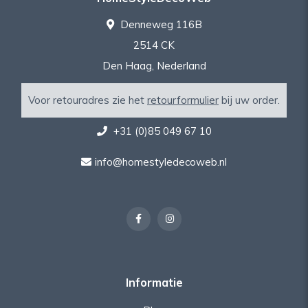
Denneweg 116B
2514 CK
Den Haag, Nederland
Voor retouradres zie het
retourformulier
bij uw order.
+31 (0)85 049 67 10
info@homestyledecoweb.nl
Informatie