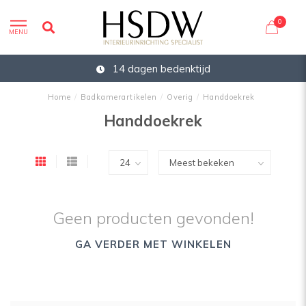
0
MENU
14 dagen bedenktijd
Home
/
Badkamerartikelen
/
Overig
/
Handdoekrek
Handdoekrek
Geen producten gevonden!
GA VERDER MET WINKELEN