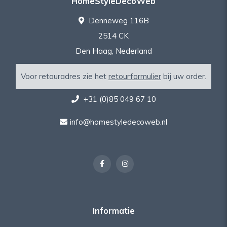
HomeStyleDecoWeb
Denneweg 116B
2514 CK
Den Haag, Nederland
Voor retouradres zie het
retourformulier
bij uw order.
+31 (0)85 049 67 10
info@homestyledecoweb.nl
Informatie