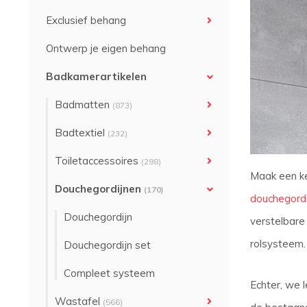
Exclusief behang
Ontwerp je eigen behang
Badkamerartikelen
Badmatten
(873)
Badtextiel
(232)
Toiletaccessoires
(298)
Maak een k
Douchegordijnen
(170)
douchegord
Douchegordijn
verstelbar
rolsysteem.
Douchegordijn set
Compleet systeem
Echter, we 
Wastafel
(566)