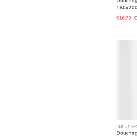
Doucheg
180x20
€
€16,79
KLEINE W
Douchego