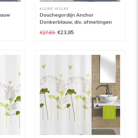
KLEINE WOLKE
lauw
Douchegordijn Anchor
Donkerblauw, div. afmetingen
€23,85
€27,83