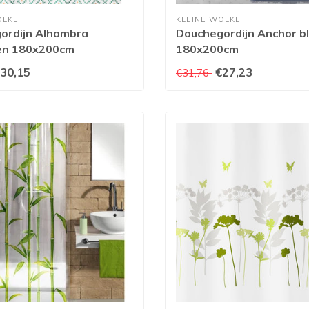
OLKE
KLEINE WOLKE
ordijn Alhambra
Douchegordijn Anchor b
en 180x200cm
180x200cm
30,15
€27,23
€31,76