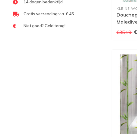
14 dagen bedenktijd
KLEINE W
Gratis verzending v.a. € 45
Doucheg
Malediv
Niet goed? Geld terug!
€
€35,18