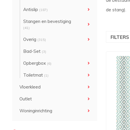
de bestaande
Antislip
de stang).
(187)
Stangen en bevestiging
(41)
FILTER
Overig
(315)
Bad-Set
(3)
Opbergbox
(6)
Toiletmat
(1)
Vloerkleed
Outlet
Woninginrichting