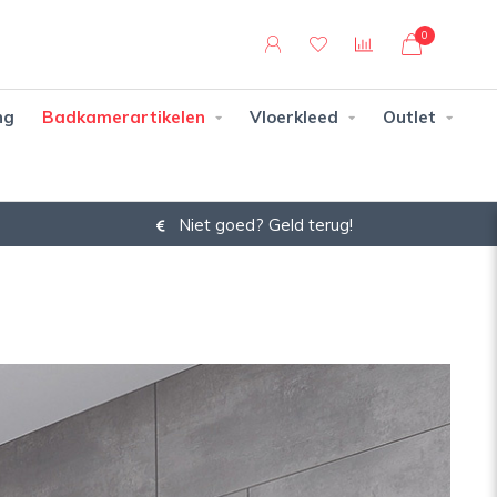
0
ng
Badkamerartikelen
Vloerkleed
Outlet
Niet goed? Geld terug!