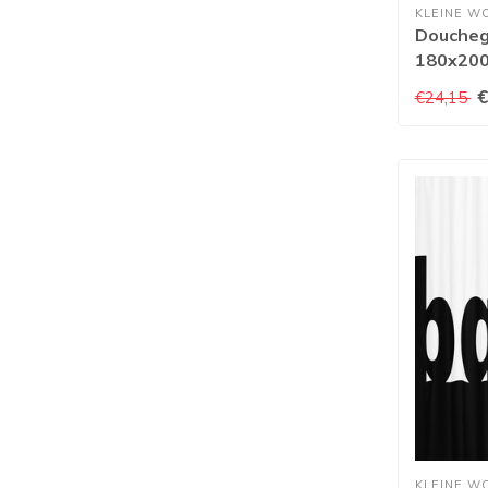
KLEINE W
Doucheg
180x20
€
€24,15
KLEINE W