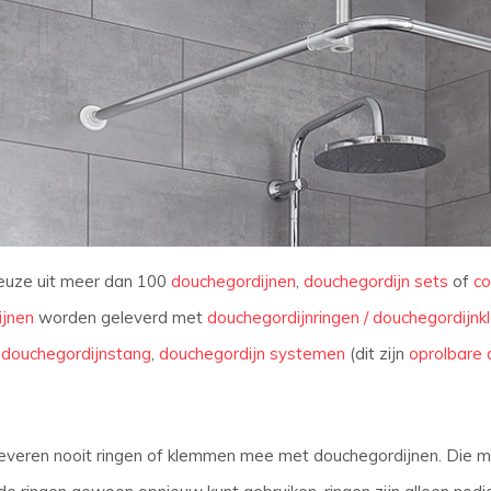
euze uit meer dan 100
douchegordijnen
,
douchegordijn sets
of
co
ijnen
worden geleverd met
douchegordijnringen / douchegordijn
e
douchegordijnstang
,
douchegordijn systemen
(dit zijn
oprolbare 
leveren nooit ringen of klemmen mee met douchegordijnen. Die moe