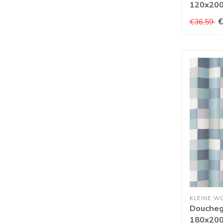
120x20
€
€36,59
KLEINE W
Doucheg
180x20