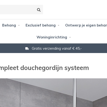
Behang
Exclusief behang
Ontwerp je eigen beha
Woninginrichting
Gratis verzending vanaf € 45,-
ompleet douchegordijn systeem