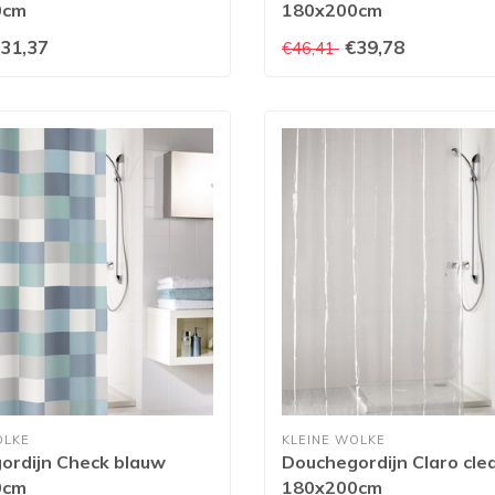
0cm
180x200cm
31,37
€39,78
€46,41
OLKE
KLEINE WOLKE
ordijn Check blauw
Douchegordijn Claro cle
0cm
180x200cm