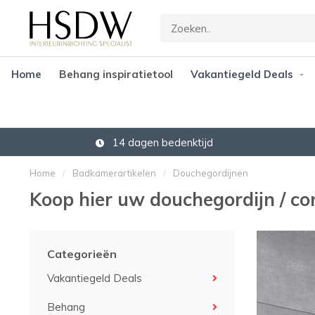
Home
Behang inspiratietool
Vakantiegeld Deals
14 dagen bedenktijd
Home
/
Badkamerartikelen
/
Douchegordijnen
Koop hier uw douchegordijn / c
Categorieën
Vakantiegeld Deals
Behang