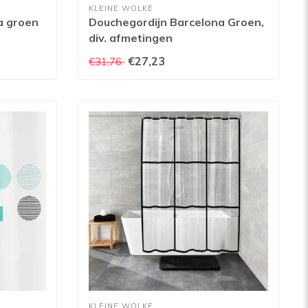
KLEINE WOLKE
a groen
Douchegordijn Barcelona Groen,
div. afmetingen
€27,23
€31,76
KLEINE WOLKE