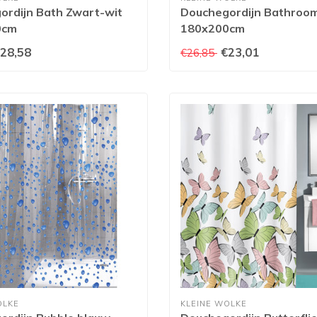
ordijn Bath Zwart-wit
Douchegordijn Bathroo
0cm
180x200cm
28,58
€23,01
€26,85
OLKE
KLEINE WOLKE