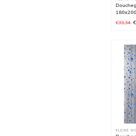
Doucheg
180x20
€
€33,34
KLEINE W