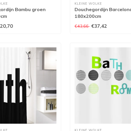
OLKE
KLEINE WOLKE
ordijn Bambu groen
Douchegordijn Barcelon
0cm
180x200cm
20,70
€37,42
€43,66
OLKE
KLEINE WOLKE