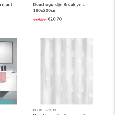
m munt
Douchegordijn Brooklyn clr
180x200cm
€20,70
€24,15
KLEINE WOLKE