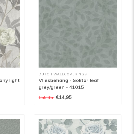
DUTCH WALLCOVERINGS
ony light
Vliesbehang - Solitär leaf
grey/green - 41015
€14,95
€59,95