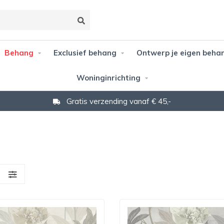
Behang
Exclusief behang
Ontwerp je eigen beha
Woninginrichting
Gratis verzending vanaf € 45,-
S