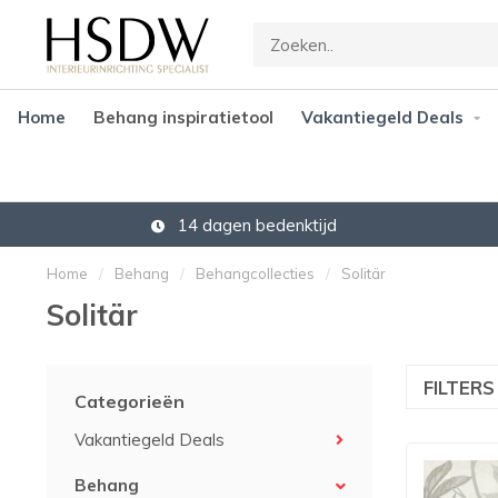
Home
Behang inspiratietool
Vakantiegeld Deals
14 dagen bedenktijd
Home
/
Behang
/
Behangcollecties
/
Solitär
Solitär
FILTER
Categorieën
Vakantiegeld Deals
Behang