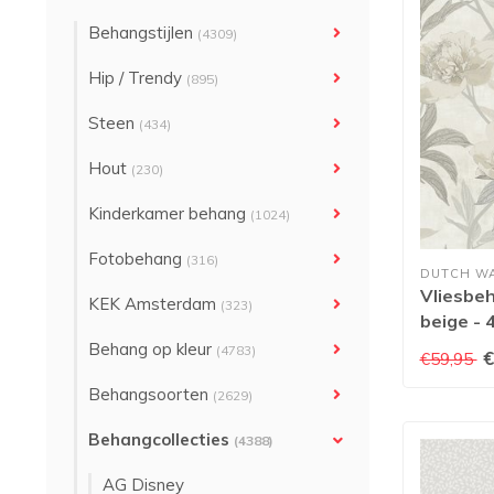
Behangstijlen
(4309)
Hip / Trendy
(895)
Steen
(434)
Hout
(230)
Kinderkamer behang
(1024)
Fotobehang
(316)
DUTCH W
Vliesbeh
KEK Amsterdam
(323)
beige - 
Behang op kleur
(4783)
€
€59,95
Behangsoorten
(2629)
Behangcollecties
(4388)
AG Disney