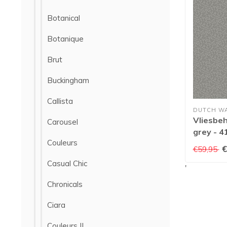
Botanical
Botanique
Brut
Buckingham
Callista
DUTCH W
Vliesbeh
Carousel
grey - 4
Couleurs
€
€59,95
Casual Chic
'
Chronicals
Ciara
Couleurs II