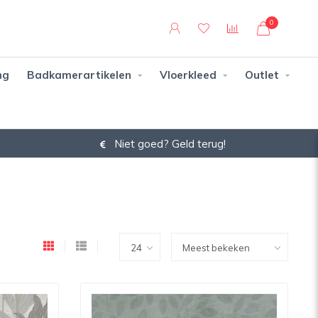
0
ng
Badkamerartikelen
Vloerkleed
Outlet
Niet goed? Geld terug!