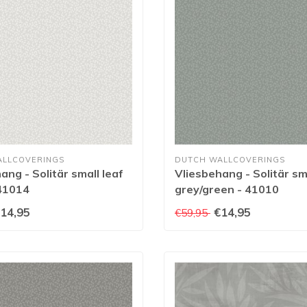
ALLCOVERINGS
DUTCH WALLCOVERINGS
ang - Solitär small leaf
Vliesbehang - Solitär sma
 41014
grey/green - 41010
14,95
€14,95
€59,95