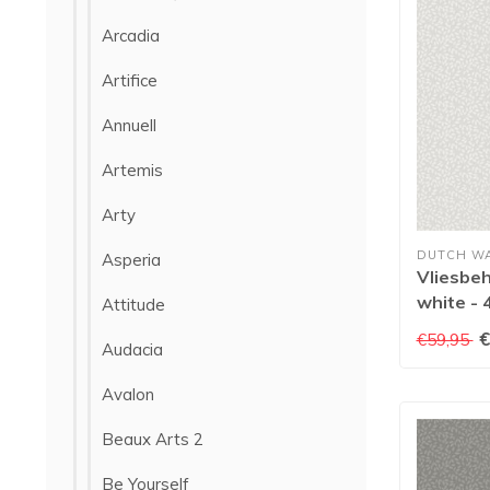
Arcadia
Artifice
Annuell
Artemis
Arty
DUTCH W
Asperia
Vliesbeh
white -
Attitude
€
€59,95
Audacia
Avalon
Beaux Arts 2
Be Yourself