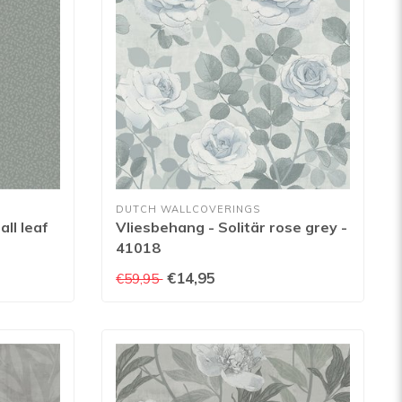
DUTCH WALLCOVERINGS
ll leaf
Vliesbehang - Solitär rose grey -
41018
€14,95
€59,95