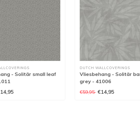
ALLCOVERINGS
DUTCH WALLCOVERINGS
ang - Solitär small leaf
Vliesbehang - Solitär 
1011
grey - 41006
14,95
€14,95
€59,95