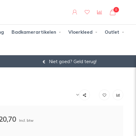
0
ng
Badkamerartikelen
Vloerkleed
Outlet
Niet goed? Geld terug!
20,70
Incl. btw