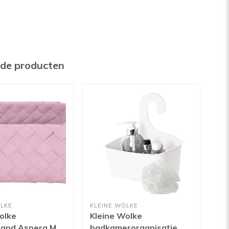
rde producten
LKE
KLEINE WOLKE
KLE
olke
Kleine Wolke
Kle
and Aspera M
badkamerorganisatie
ba