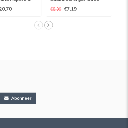
Caddy Wit
Ca
20,70
€7,19
€8,39
€8,
Abonneer