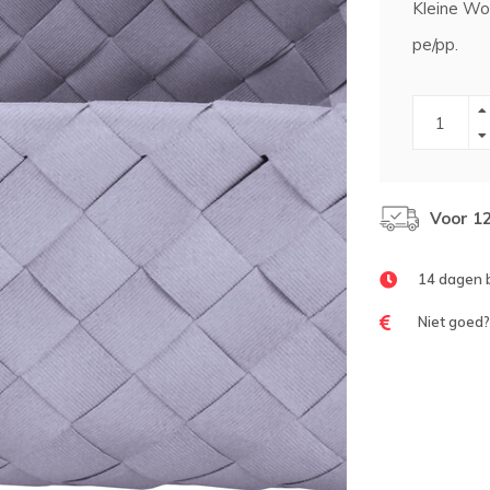
Kleine Wo
pe/pp.
Voor 1
14 dagen 
Niet goed?