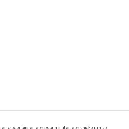
n
en creëer binnen een paar minuten een unieke ruimte!