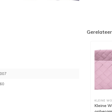
Gerelatee
007
60
KLEINE WO
Kleine W
opbergm