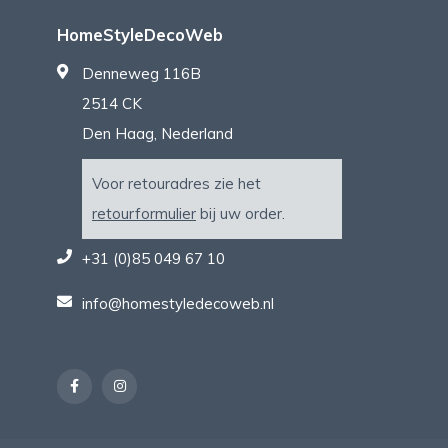
HomeStyleDecoWeb
Denneweg 116B
2514 CK
Den Haag, Nederland
Voor retouradres zie het
retourformulier
bij uw order.
+31 (0)85 049 67 10
info@homestyledecoweb.nl