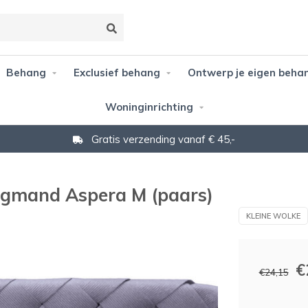
Behang
Exclusief behang
Ontwerp je eigen beha
Woninginrichting
Gratis verzending vanaf € 45,-
rgmand Aspera M (paars)
KLEINE WOLKE
€
€24,15