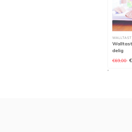
WALLTAST
Walltast
delig
€
€69,00
'