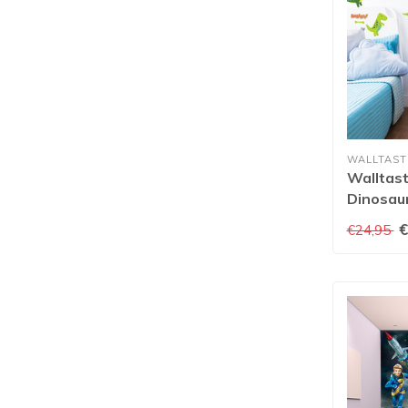
WALLTAST
Walltast
Dinosau
€
€24,95