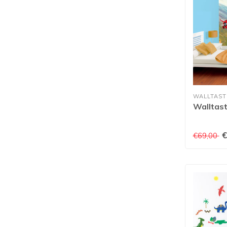
WALLTAST
Walltast
€
€69,00