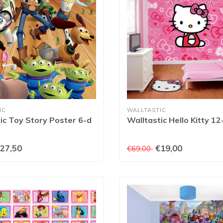
IC
WALLTASTIC
ic Toy Story Poster 6-d
Walltastic Hello Kitty 1
27,50
€19,00
€69,00