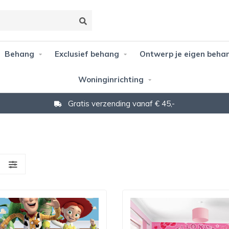
Behang
Exclusief behang
Ontwerp je eigen beha
Woninginrichting
Gratis verzending vanaf € 45,-
S