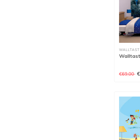
WALLTAST
Walltast
€
€69,00