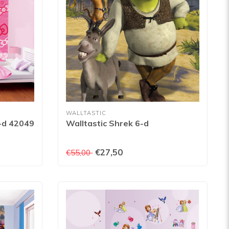
WALLTASTIC
2-d 42049
Walltastic Shrek 6-d
€27,50
€55,00