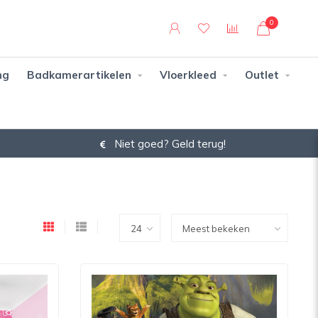
0
ng
Badkamerartikelen
Vloerkleed
Outlet
Niet goed? Geld terug!