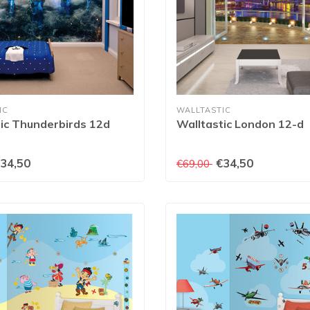
IC
WALLTASTIC
ic Thunderbirds 12d
Walltastic London 12-d
34,50
€34,50
€69,00