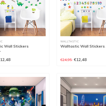
IC
WALLTASTIC
ic Wall Stickers
Walltastic Wall Sticker
r
12,48
€12,48
€24,95