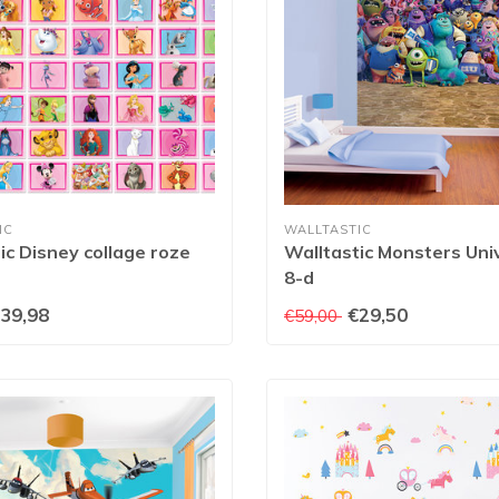
IC
WALLTASTIC
ic Disney collage roze
Walltastic Monsters Uni
8-d
39,98
€29,50
€59,00