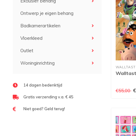
Exclusief behang
Ontwerp je eigen behang
Badkamerartikelen
Vloerkleed
Outlet
Woninginrichting
WALLTAST
Walltast
14 dagen bedenktijd
€
€55,00
Gratis verzending v.a. € 45
Niet goed? Geld terug!