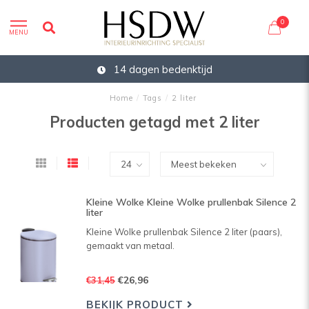
0
MENU
14 dagen bedenktijd
Home
/
Tags
/
2 liter
Producten getagd met 2 liter
Kleine Wolke Kleine Wolke prullenbak Silence 2
liter
Kleine Wolke prullenbak Silence 2 liter (paars),
gemaakt van metaal.
€26,96
€31,45
BEKIJK PRODUCT