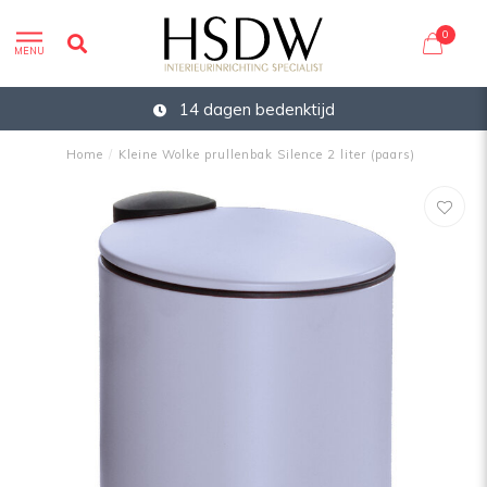
0
MENU
14 dagen bedenktijd
Home
/
Kleine Wolke prullenbak Silence 2 liter (paars)