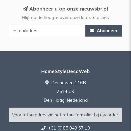
Abonneer u op onze nieuwsbrief
Blijf op de hoogte over onze laatste acties
Abonneer
HomeStyleDecoWeb
Denneweg 116B
2514 CK
Den Haag, Nederland
Voor retouradres zie het
retourformulier
bij uw order.
+31 (0)85 049 67 10