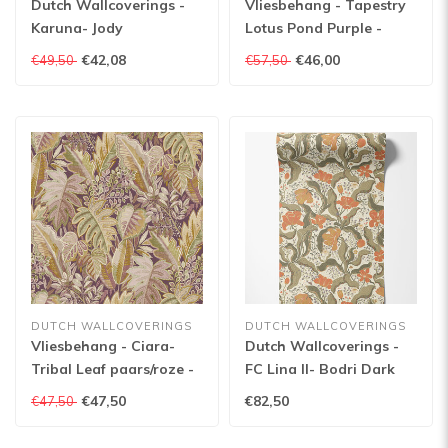
Dutch Wallcoverings -
Vliesbehang - Tapestry
Karuna- Jody
Lotus Pond Purple -
wit/oranje/rood - A69001
TP422705
€42,08
€46,00
€49,50
€57,50
DUTCH WALLCOVERINGS
DUTCH WALLCOVERINGS
Vliesbehang - Ciara-
Dutch Wallcoverings -
Tribal Leaf paars/roze -
FC Lina II- Bodri Dark
A58401
green - 65119
€47,50
€82,50
€47,50