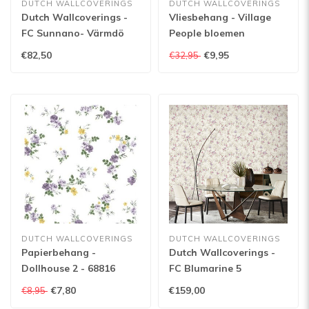
DUTCH WALLCOVERINGS
DUTCH WALLCOVERINGS
Dutch Wallcoverings -
Vliesbehang - Village
FC Sunnano- Värmdö
People bloemen
Blue/yellow - 24116
blw/paars/zwart -
€82,50
€9,95
€32,95
VP2001
DUTCH WALLCOVERINGS
DUTCH WALLCOVERINGS
Papierbehang -
Dutch Wallcoverings -
Dollhouse 2 - 68816
FC Blumarine 5
10mx106cm - 29026
€7,80
€159,00
€8,95