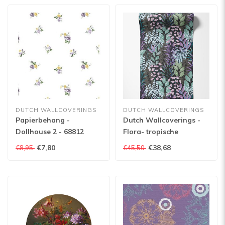
DUTCH WALLCOVERINGS
DUTCH WALLCOVERINGS
Papierbehang -
Dutch Wallcoverings -
Dollhouse 2 - 68812
Flora- tropische
bladeren
€7,80
€38,68
€8,95
€45,50
zwart/grn/paars - M869-
06