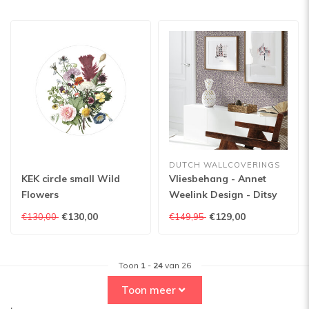
DUTCH WALLCOVERINGS
KEK circle small Wild
Vliesbehang - Annet
Flowers
Weelink Design - Ditsy
Daisy Lilac -
€130,00
€129,00
€130,00
€149,95
8945004824400 - 10m x
53cm
Toon
1
-
24
van 26
Toon meer