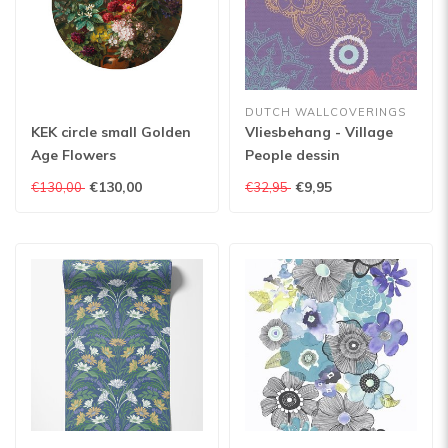
DUTCH WALLCOVERINGS
KEK circle small Golden
Vliesbehang - Village
Age Flowers
People dessin
paars/groen - VP2105
€130,00
€9,95
€130,00
€32,95