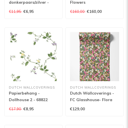
donkerpaars/zilver -
Flowers
7221-6
€6,95
€160,00
€11,95
€160,00
DUTCH WALLCOVERINGS
DUTCH WALLCOVERINGS
Papierbehang -
Dutch Wallcoverings -
Dollhouse 2 - 68822
FC Glasshouse- Flora
Ditsy Fuchsia/Jet -
€8,95
€129,00
€17,90
GHS50113W