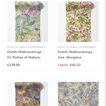
DUTCH WALLCOVERINGS
DUTCH WALLCOVERINGS
Dutch Wallcoverings -
Dutch Wallcoverings -
FC Riches of Nature-
Inia- Morgane
Florence Petrol/Amethyst
groen/paars - A80402
€139,00
€41,23
€48,50
- RON50103W