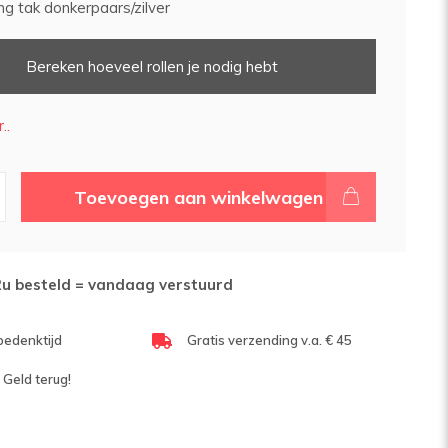
g tak donkerpaars/zilver
Bereken hoeveel rollen je nodig hebt
..
Toevoegen aan winkelwagen
2u besteld = vandaag verstuurd
bedenktijd
Gratis verzending v.a. € 45
 Geld terug!