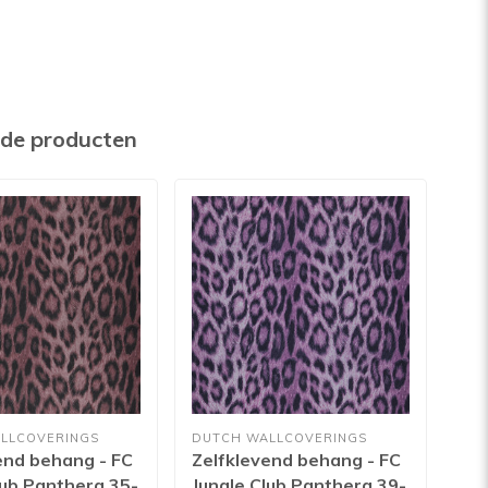
rde producten
LLCOVERINGS
DUTCH WALLCOVERINGS
DUT
end behang - FC
Zelfklevend behang - FC
Vli
lub Panthera 35-
Jungle Club Panthera 39-
Tex