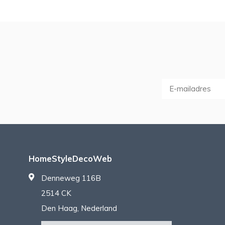
HomeStyleDecoWeb
Denneweg 116B
2514 CK
Den Haag, Nederland