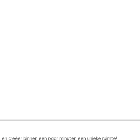
n
en creëer binnen een paar minuten een unieke ruimte!