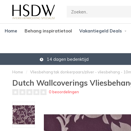
Home
Behang inspiratietool
Vakantiegeld Deals
14 dagen bedenktijd
Home
/
Vliesbehang tak donkerpaars/zilver - vliesbehang - 10
Dutch Wallcoverings Vliesbehang
0 beoordelingen