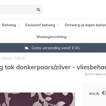
Behang
Exclusief behang
Ontwerp je eigen beha
Woninginrichting
Gratis verzending vanaf € 45,-
m x 53cm - 7221-6
 tak donkerpaars/zilver - vliesbeh
DUTCH WALLCO
€
€11,95