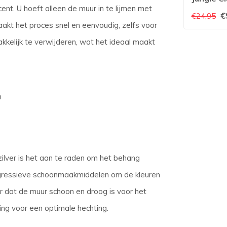
ent. U hoeft alleen de muur in te lijmen met
Amor
€
€24,95
akt het proces snel en eenvoudig, zelfs voor
kelijk te verwijderen, wat het ideaal maakt
n
ilver is het aan te raden om het behang
agressieve schoonmaakmiddelen om de kleuren
r dat de muur schoon en droog is voor het
king voor een optimale hechting.