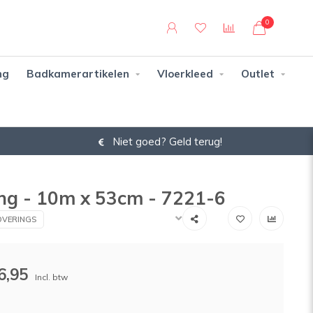
0
ng
Badkamerartikelen
Vloerkleed
Outlet
Niet goed? Geld terug!
ang - 10m x 53cm - 7221-6
VERINGS
6,95
Incl. btw