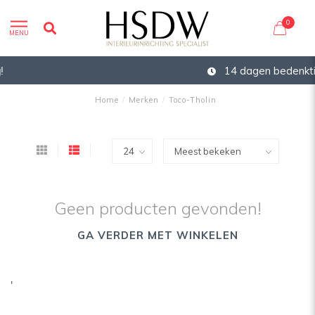
0
MENU
14 dagen bedenktijd
Home
/
Merken
/
Toco-Tholin
Geen producten gevonden!
GA VERDER MET WINKELEN
'