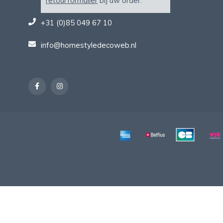
retourformulier
bij uw order.
+31 (0)85 049 67 10
info@homestyledecoweb.nl