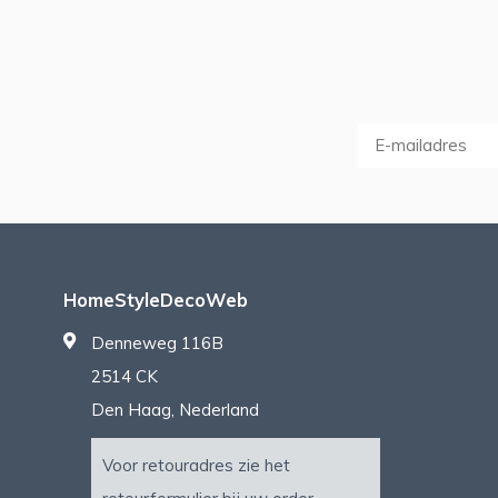
HomeStyleDecoWeb
Denneweg 116B
2514 CK
Den Haag, Nederland
Voor retouradres zie het