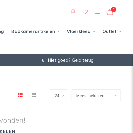
0
ng
Badkamerartikelen
Vloerkleed
Outlet
Niet goed? Geld terug!
vonden!
KELEN