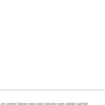
n
en creëer binnen een paar minuten een unieke ruimte!