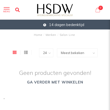
0
MENU
14 dagen bedenktijd
Home
/
Merken
/
Salon Line
Geen producten gevonden!
GA VERDER MET WINKELEN
'