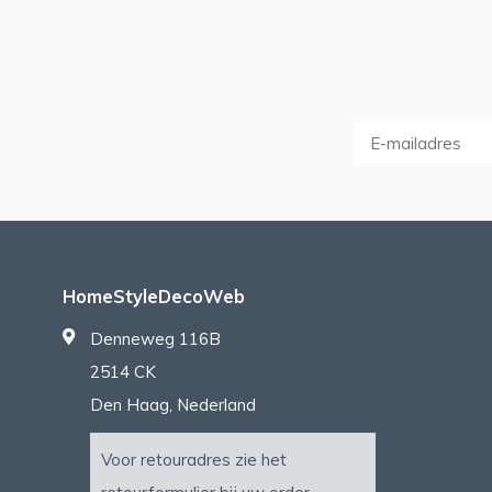
HomeStyleDecoWeb
Denneweg 116B
2514 CK
Den Haag, Nederland
Voor retouradres zie het