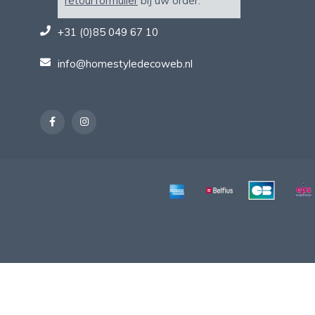
retourformulier
bij uw order.
+31 (0)85 049 67 10
info@homestyledecoweb.nl