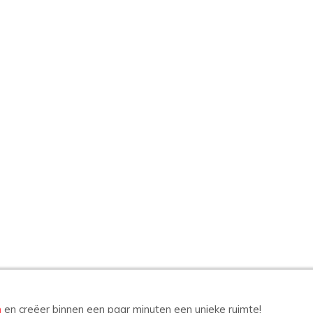
n
en creëer binnen een paar minuten een unieke ruimte!