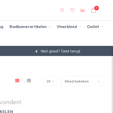
0
ng
Badkamerartikelen
Vloerkleed
Outlet
Niet goed? Geld terug!
vonden!
KELEN