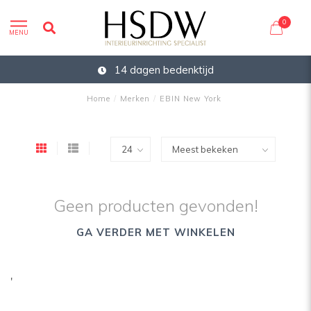
0
MENU
14 dagen bedenktijd
Home
/
Merken
/
EBIN New York
Geen producten gevonden!
GA VERDER MET WINKELEN
'