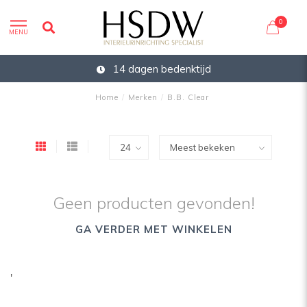
0
MENU
14 dagen bedenktijd
Home
/
Merken
/
B.B. Clear
Geen producten gevonden!
GA VERDER MET WINKELEN
'